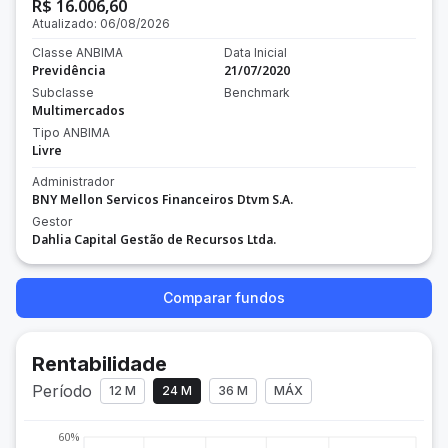
R$ 16.006,60
Atualizado:
06/08/2026
Classe ANBIMA
Data Inicial
Previdência
21/07/2020
Subclasse
Benchmark
Multimercados
Tipo ANBIMA
Livre
Administrador
BNY Mellon Servicos Financeiros Dtvm S.A.
Gestor
Dahlia Capital Gestão de Recursos Ltda.
Comparar fundos
Rentabilidade
Período
12 M
24 M
36 M
MÁX
60%