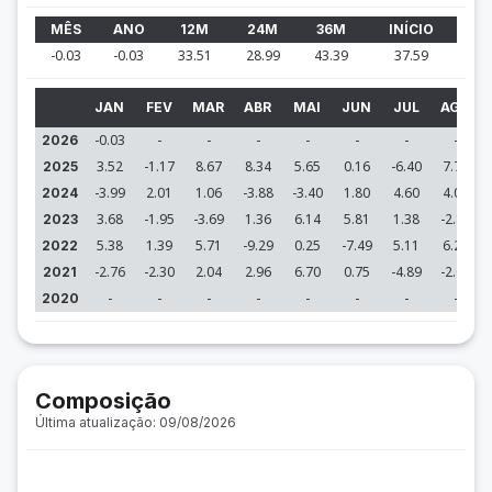
MÊS
ANO
12M
24M
36M
INÍCIO
-0.03
-0.03
33.51
28.99
43.39
37.59
JAN
FEV
MAR
ABR
MAI
JUN
JUL
AGO
-0.03
-
-
-
-
-
-
-
2026
3.52
-1.17
8.67
8.34
5.65
0.16
-6.40
7.77
2025
-3.99
2.01
1.06
-3.88
-3.40
1.80
4.60
4.04
2024
3.68
-1.95
-3.69
1.36
6.14
5.81
1.38
-2.85
2023
5.38
1.39
5.71
-9.29
0.25
-7.49
5.11
6.28
2022
-2.76
-2.30
2.04
2.96
6.70
0.75
-4.89
-2.08
2021
-
-
-
-
-
-
-
-
2020
Composição
Última atualização: 09/08/2026