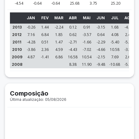
-4.54
-0.64
-0.64
25.68
3.75
25.20
JAN
FEV
MAR
ABR
MAI
JUN
JUL
AGO
-0.26
1.44
-2.24
0.12
0.91
-3.15
1.68
-4.69
2013
7.16
6.84
1.85
0.62
-3.57
0.64
4.08
2.47
2012
-4.28
0.51
1.47
-2.71
-1.66
-2.29
-5.40
-5.38
2011
-3.86
2.36
4.59
-4.43
-7.02
-4.66
10.58
-3.59
2010
4.87
-1.41
6.86
16.58
10.54
-2.15
7.69
2.64
2009
8.38
11.90
-9.48
-10.68
-5.19
2008
Composição
Última atualização: 05/08/2026