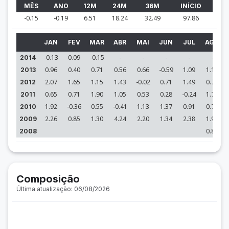
MÊS
ANO
12M
24M
36M
INÍCIO
-0.15
-0.19
6.51
18.24
32.49
97.86
JAN
FEV
MAR
ABR
MAI
JUN
JUL
AGO
-0.13
0.09
-0.15
-
-
-
-
-
2014
0.96
0.40
0.71
0.56
0.66
-0.59
1.09
1.12
2013
2.07
1.65
1.15
1.43
-0.02
0.71
1.49
0.74
2012
0.65
0.71
1.90
1.05
0.53
0.28
-0.24
1.77
2011
1.92
-0.36
0.55
-0.41
1.13
1.37
0.91
0.79
2010
2.26
0.85
1.30
4.24
2.20
1.34
2.38
1.91
2009
0.87
2008
Composição
Última atualização: 06/08/2026