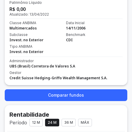
Patrimônio Líquido
R$ 0,00
Atualizado:
13/04/2022
Classe ANBIMA
Data Inicial
Multimercados
14/11/2006
Subclasse
Benchmark
Invest. no Exterior
CDI
Tipo ANBIMA
Invest. no Exterior
Administrador
UBS (Brasil) Corretora de Valores S.A
Gestor
Credit Suisse Hedging-Griffo Wealth Management S.A.
Comparar fundos
Rentabilidade
Período
12 M
24 M
36 M
MÁX