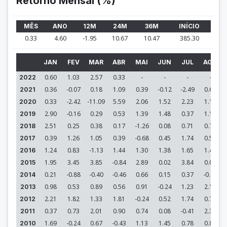
Retorno Mensal (%)
MÊS
ANO
12M
24M
36M
INÍCIO
0.33
4.60
-1.95
10.67
10.47
385.30
JAN
FEV
MAR
ABR
MAI
JUN
JUL
AGO
0.60
1.03
2.57
0.33
-
-
-
-
2022
0.36
-0.07
0.18
1.09
0.39
-0.12
-2.49
0.69
2021
0.33
-2.42
-11.09
5.59
2.06
1.52
2.23
1.17
2020
2.90
-0.16
0.29
0.53
1.39
1.48
0.37
1.12
2019
2.51
0.25
0.38
0.17
-1.26
0.08
0.71
0.75
2018
0.39
1.26
1.05
0.39
-0.68
0.45
1.74
0.57
2017
1.24
0.83
-1.13
1.44
1.30
1.38
1.65
1.48
2016
1.95
3.45
3.85
-0.84
2.89
0.02
3.84
0.06
2015
0.21
-0.88
-0.40
-0.46
0.66
0.15
0.37
-0.81
2014
0.98
0.53
0.89
0.56
0.91
-0.24
1.23
2.11
2013
2.21
1.82
1.33
1.81
-0.24
0.52
1.74
0.70
2012
0.37
0.73
2.01
0.90
0.74
0.08
-0.41
2.32
2011
1.69
-0.24
0.67
-0.43
1.13
1.45
0.78
0.82
2010