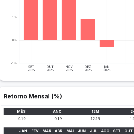
1%
0%
-1%
SET
OUT
NOV
DEZ
JAN
2025
2025
2025
2025
2026
Retorno Mensal (%)
MÊS
ANO
12M
2
-0.19
-0.19
12.19
14
JAN
FEV
MAR
ABR
MAI
JUN
JUL
AGO
SET
OUT