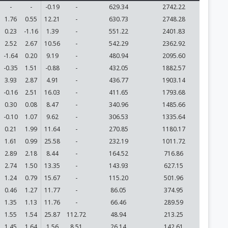
-
-
-0.19
-
629.34
2742.22
1.76
0.55
12.21
-
630.73
2748.28
0.23
-1.16
1.39
-
551.22
2401.83
2.52
2.67
10.56
-
542.29
2362.92
-1.64
0.20
9.19
-
480.94
2095.60
-0.35
1.51
-0.88
-
432.05
1882.57
3.93
2.87
4.91
-
436.77
1903.14
-0.16
2.51
16.03
-
411.65
1793.68
0.30
0.08
8.47
-
340.96
1485.66
-0.10
1.07
9.62
-
306.53
1335.64
0.21
1.99
11.64
-
270.85
1180.17
1.61
0.99
25.58
-
232.19
1011.72
2.89
2.18
8.44
-
164.52
716.86
2.74
1.50
13.35
-
143.93
627.15
1.24
0.79
15.67
-
115.20
501.96
0.46
1.27
11.77
-
86.05
374.95
1.35
1.13
11.76
-
66.46
289.59
1.55
1.54
25.87
112.72
48.94
213.25
1.45
1.64
1.56
8.51
26.14
142.61