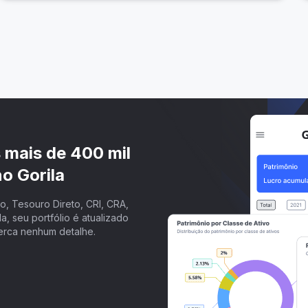
s mais de 400 mil
o Gorila
, Tesouro Direto, CRI, CRA,
a, seu portfólio é atualizado
erca nenhum detalhe.