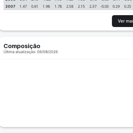
1.47
0.61
1.98
1.78
2.58
2.15
2.37
-0.03
0.29
0.25
2007
Ver ma
Composição
Última atualização: 06/08/2026