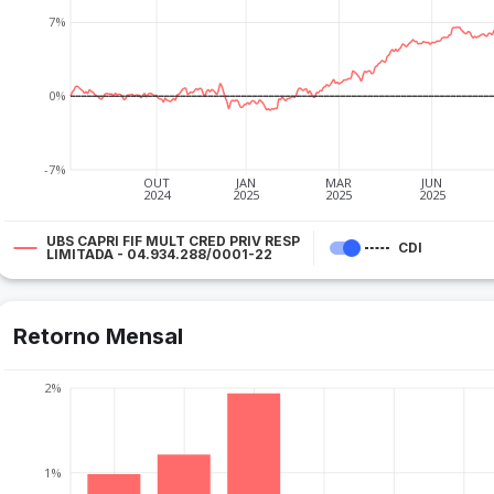
7%
0%
-7%
OUT
JAN
MAR
JUN
2024
2025
2025
2025
UBS CAPRI FIF MULT CRED PRIV RESP
CDI
LIMITADA - 04.934.288/0001-22
Retorno Mensal
2%
1%