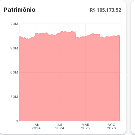
Patrimônio
R$ 105.173,52
120M
90M
60M
30M
0
JAN
JUL
MAR
AGO
2024
2024
2025
2026