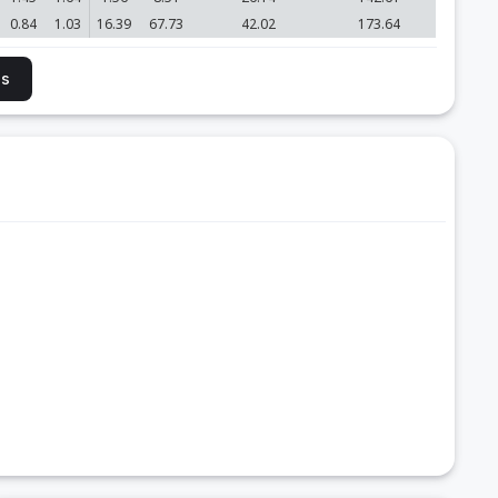
0.84
1.03
16.39
67.73
42.02
173.64
is