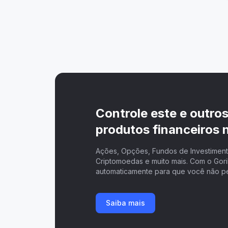
Controle este e outro
produtos financeiros n
Ações, Opções, Fundos de Investimento
Criptomoedas e muito mais. Com o Goril
automaticamente para que você não p
Saiba mais