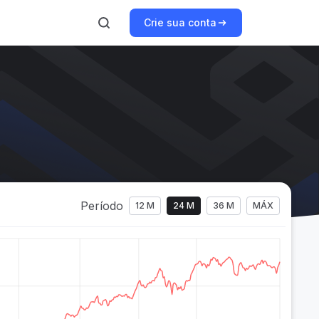
Crie sua conta
Período
12 M
24 M
36 M
MÁX