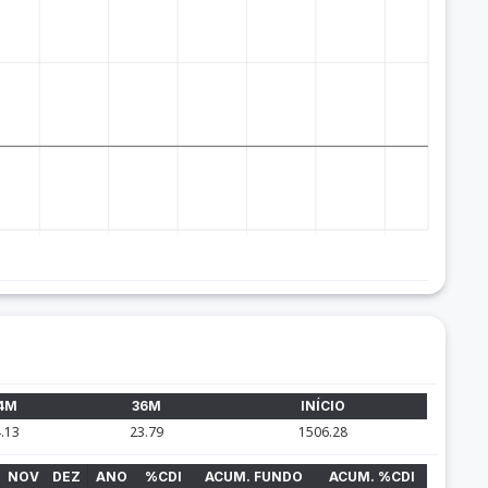
4M
36M
INÍCIO
.13
23.79
1506.28
NOV
DEZ
ANO
%CDI
ACUM. FUNDO
ACUM. %CDI