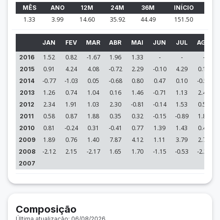
MÊS
ANO
12M
24M
36M
INÍCIO
1.33
3.99
14.60
35.92
44.49
151.50
JAN
FEV
MAR
ABR
MAI
JUN
JUL
AGO
1.52
0.82
-1.67
1.96
1.33
-
-
-
2016
0.91
4.24
4.08
-0.72
2.29
-0.10
4.29
0.14
2015
-0.77
-1.03
0.05
-0.68
0.80
0.47
0.10
-0.53
2014
1.26
0.74
1.04
0.16
1.46
-0.71
1.13
2.41
2013
2.34
1.91
1.03
2.30
-0.81
-0.14
1.53
0.56
2012
0.58
0.87
1.88
0.35
0.32
-0.15
-0.89
1.82
2011
0.81
-0.24
0.31
-0.41
0.77
1.39
1.43
0.40
2010
1.89
0.76
1.40
7.87
4.12
1.11
3.79
2.70
2009
-2.12
2.15
-2.17
1.65
1.70
-1.15
-0.53
-2.33
2008
2007
Composição
Última atualização: 06/08/2026