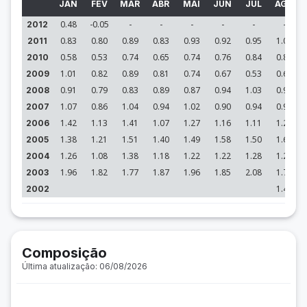
JAN
FEV
MAR
ABR
MAI
JUN
JUL
AGO
0.48
-0.05
-
-
-
-
-
-
2012
0.83
0.80
0.89
0.83
0.93
0.92
0.95
1.05
2011
0.58
0.53
0.74
0.65
0.74
0.76
0.84
0.87
2010
1.01
0.82
0.89
0.81
0.74
0.67
0.53
0.66
2009
0.91
0.79
0.83
0.89
0.87
0.94
1.03
0.99
2008
1.07
0.86
1.04
0.94
1.02
0.90
0.94
0.98
2007
1.42
1.13
1.41
1.07
1.27
1.16
1.11
1.24
2006
1.38
1.21
1.51
1.40
1.49
1.58
1.50
1.64
2005
1.26
1.08
1.38
1.18
1.22
1.22
1.28
1.28
2004
1.96
1.82
1.77
1.87
1.96
1.85
2.08
1.78
2003
1.43
2002
Composição
Última atualização: 06/08/2026