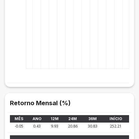
Retorno Mensal (%)
MÊS
ANO
12M
24M
36M
INÍCIO
-0.05
0.43
9.93
20.86
30.83
252.21