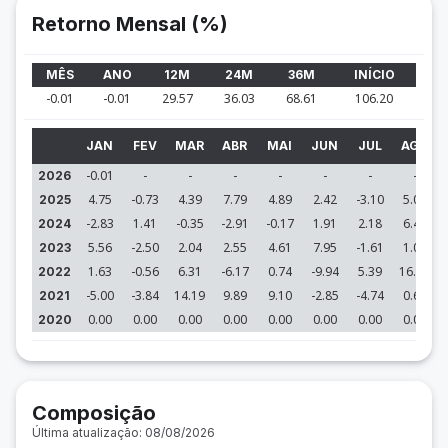
Retorno Mensal (%)
MÊS
ANO
12M
24M
36M
INÍCIO
-0.01
-0.01
29.57
36.03
68.61
106.20
JAN
FEV
MAR
ABR
MAI
JUN
JUL
AGO
-0.01
-
-
-
-
-
-
-
2026
4.75
-0.73
4.39
7.79
4.89
2.42
-3.10
5.08
2025
-2.83
1.41
-0.35
-2.91
-0.17
1.91
2.18
6.42
2024
5.56
-2.50
2.04
2.55
4.61
7.95
-1.61
1.03
2023
1.63
-0.56
6.31
-6.17
0.74
-9.94
5.39
16.48
2022
-5.00
-3.84
14.19
9.89
9.10
-2.85
-4.74
0.67
2021
0.00
0.00
0.00
0.00
0.00
0.00
0.00
0.00
2020
Composição
Última atualização: 08/08/2026