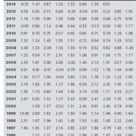
-0.35
1.47
0.87
1.20
1.32
0.80
1.29
0.01
-
-
2014
0.58
0.35
0.15
0.69
-0.28
-0.59
0.91
0.22
0.85
1.05
2013
1.18
1.00
0.96
1.03
0.68
0.86
0.90
0.66
0.75
0.95
2012
-0.00
0.86
1.14
0.48
0.64
0.33
-0.13
0.36
1.00
1.17
2011
0.91
0.70
0.75
0.57
0.65
0.65
0.71
0.79
1.29
1.08
2010
1.33
1.24
1.40
1.05
1.51
0.72
0.94
0.74
1.33
0.52
2009
0.49
1.33
-0.38
1.56
1.36
0.16
0.52
0.82
0.88
-1.40
2008
1.25
0.54
1.71
2.31
1.83
1.08
0.91
1.06
1.71
1.17
2007
2.33
1.81
0.96
2.06
-2.83
1.40
2.14
1.01
0.57
3.06
2006
0.01
4.45
-0.91
-0.39
0.79
0.99
1.52
1.78
1.63
0.99
2005
1.30
0.17
1.06
-0.04
2.80
1.53
1.78
1.23
1.22
1.05
2004
2.18
1.83
1.95
1.27
1.88
0.20
2.12
2.35
1.05
1.53
2003
1.95
1.10
0.80
1.64
1.65
3.74
3.03
1.11
3.32
3.27
2002
2.67
0.92
1.32
1.57
3.23
0.09
2.47
2.29
1.35
1.99
2001
1.59
1.37
-0.52
1.31
2.42
0.91
2.43
0.74
0.96
2000
16.95
3.89
1.83
2.47
1.80
1.86
1.14
1.98
0.90
1.84
1999
2.31
1.87
1.96
1.62
1.45
1.50
1.62
1.40
2.22
2.60
1998
1.86
1.65
1.37
2.16
2.85
2.87
1.86
-0.79
1.43
1.58
1997
1.32
2.21
2.04
2.01
1.99
1.95
1.97
1.93
1.89
1996