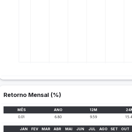
Retorno Mensal (%)
MÊS
ANO
12M
24
0.01
6.80
9.59
15.
JAN
FEV
MAR
ABR
MAI
JUN
JUL
AGO
SET
OUT