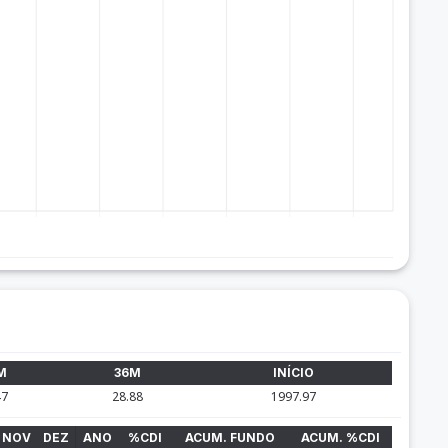
M
36M
INÍCIO
47
28.88
1997.97
NOV
DEZ
ANO
%CDI
ACUM. FUNDO
ACUM. %CDI