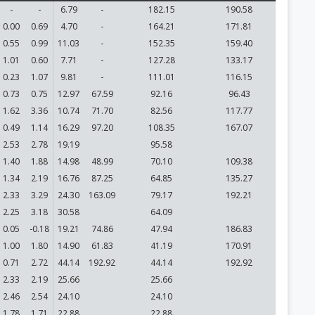
-
-
6.79
-
182.15
190.58
0.00
0.69
4.70
-
164.21
171.81
0.55
0.99
11.03
-
152.35
159.40
1.01
0.60
7.71
-
127.28
133.17
0.23
1.07
9.81
-
111.01
116.15
0.73
0.75
12.97
67.59
92.16
96.43
1.62
3.36
10.74
71.70
82.56
117.77
0.49
1.14
16.29
97.20
108.35
167.07
2.53
2.78
19.19
95.58
1.40
1.88
14.98
48.99
70.10
109.38
1.34
2.19
16.76
87.25
64.85
135.27
2.33
3.29
24.30
163.09
79.17
192.21
2.25
3.18
30.58
64.09
0.05
-0.18
19.21
74.86
47.94
186.83
1.00
1.80
14.90
61.83
41.19
170.91
0.71
2.72
44.14
192.92
44.14
192.92
2.33
2.19
25.66
25.66
2.46
2.54
24.10
24.10
1.78
1.71
22.88
22.88