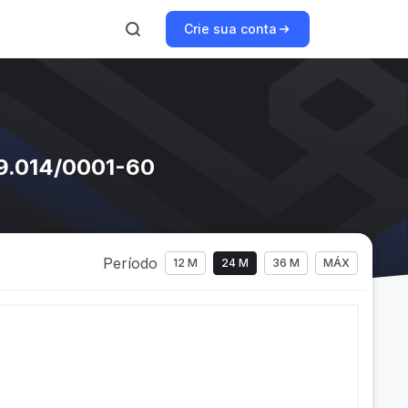
Crie sua conta
99.014/0001-60
Período
12 M
24 M
36 M
MÁX