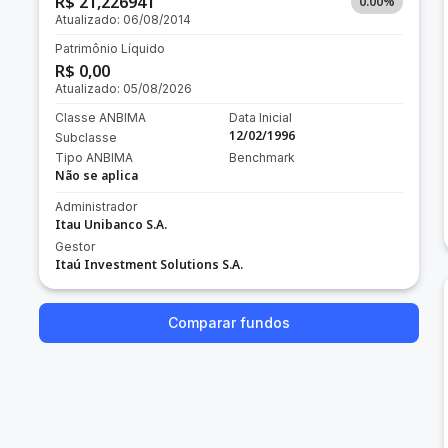
R$ 21,226941
0.00
%
Atualizado:
06/08/2014
Patrimônio Líquido
R$ 0,00
Atualizado:
05/08/2026
Classe ANBIMA
Data Inicial
12/02/1996
Subclasse
Tipo ANBIMA
Benchmark
Não se aplica
Administrador
Itau Unibanco S.A.
Gestor
Itaú Investment Solutions S.A.
Comparar fundos