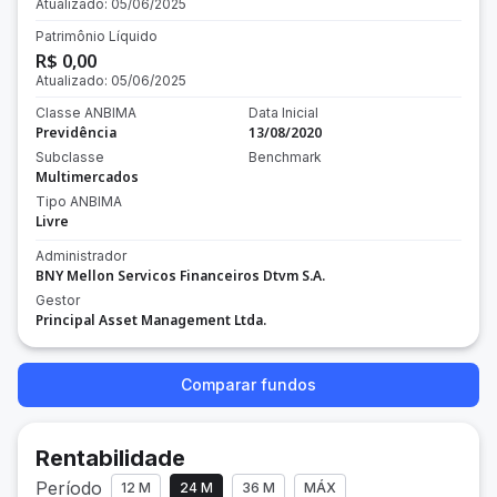
Atualizado:
05/06/2025
Patrimônio Líquido
R$ 0,00
Atualizado:
05/06/2025
Classe ANBIMA
Data Inicial
Previdência
13/08/2020
Subclasse
Benchmark
Multimercados
Tipo ANBIMA
Livre
Administrador
BNY Mellon Servicos Financeiros Dtvm S.A.
Gestor
Principal Asset Management Ltda.
Comparar fundos
Rentabilidade
Período
12 M
24 M
36 M
MÁX