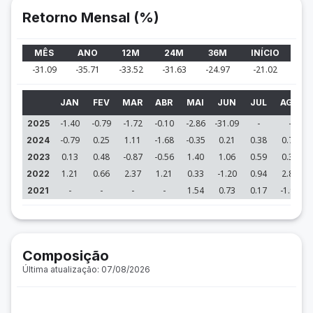
Retorno Mensal (%)
MÊS
ANO
12M
24M
36M
INÍCIO
-31.09
-35.71
-33.52
-31.63
-24.97
-21.02
JAN
FEV
MAR
ABR
MAI
JUN
JUL
AGO
-1.40
-0.79
-1.72
-0.10
-2.86
-31.09
-
-
2025
-0.79
0.25
1.11
-1.68
-0.35
0.21
0.38
0.74
2024
0.13
0.48
-0.87
-0.56
1.40
1.06
0.59
0.31
2023
1.21
0.66
2.37
1.21
0.33
-1.20
0.94
2.83
2022
-
-
-
-
1.54
0.73
0.17
-1.94
2021
Composição
Última atualização: 07/08/2026