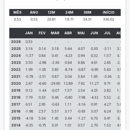
MÊS
ANO
12M
24M
36M
INÍCIO
0.53
0.53
20.81
19.71
34.31
336.02
JAN
FEV
MAR
ABR
MAI
JUN
JUL
AGO
0.53
-
-
-
-
-
-
-
2026
3.16
0.14
3.18
5.64
4.07
0.30
-3.11
3.34
2025
-1.37
0.84
0.41
-4.23
0.94
0.32
1.57
4.72
2024
3.50
-2.98
-2.36
0.64
6.86
4.61
2.65
-2.77
2023
1.99
-1.05
3.85
-8.74
-0.87
-6.95
5.63
3.52
2022
-0.78
-2.51
0.87
3.04
3.84
1.65
-3.36
-2.01
2021
2.67
-6.60
-29.90
12.89
7.92
11.27
9.71
-0.44
2020
9.12
-1.44
-0.07
1.57
2.54
4.25
3.82
1.74
2019
7.79
0.33
0.46
-0.80
-7.98
-4.32
5.52
-2.66
2018
6.51
2.95
-0.63
1.11
-3.16
0.91
4.27
5.06
2017
-1.98
2.57
5.57
3.17
-0.93
3.07
6.24
0.08
2016
-4.18
5.04
1.45
3.44
-1.27
0.73
0.41
-3.20
2015
-6.35
-0.75
3.01
1.01
0.57
2.70
1.53
4.96
2014