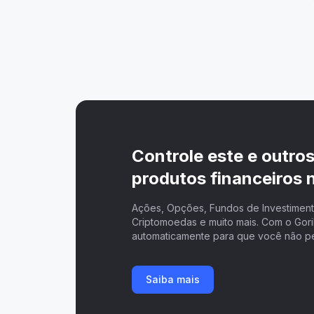
Controle este e outro
produtos financeiros n
Ações, Opções, Fundos de Investimento
Criptomoedas e muito mais. Com o Goril
automaticamente para que você não p
Saiba mais