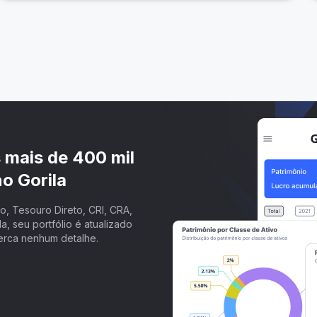
s mais de 400 mil
o Gorila
, Tesouro Direto, CRI, CRA,
a, seu portfólio é atualizado
erca nenhum detalhe.