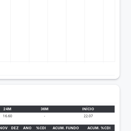
24M
36M
INÍCIO
16.60
-
22.07
NOV
DEZ
ANO
%CDI
ACUM. FUNDO
ACUM. %CDI