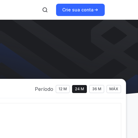
Crie sua conta
Período
12 M
24 M
36 M
MÁX