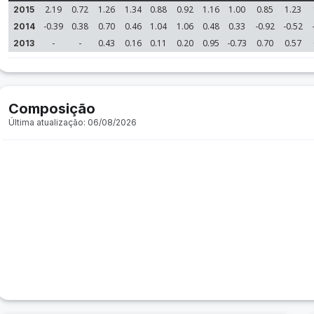
2.19
0.72
1.26
1.34
0.88
0.92
1.16
1.00
0.85
1.23
2015
-0.39
0.38
0.70
0.46
1.04
1.06
0.48
0.33
-0.92
-0.52
2014
-
-
0.43
0.16
0.11
0.20
0.95
-0.73
0.70
0.57
2013
Composição
Última atualização: 06/08/2026