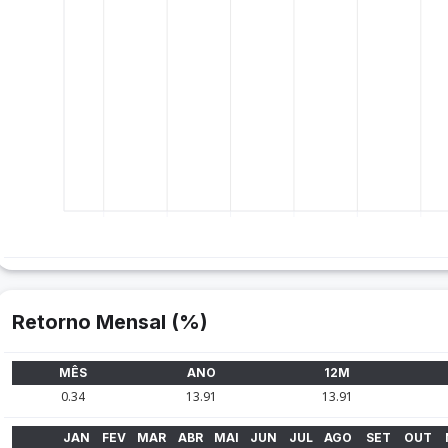
Retorno Mensal (%)
MÊS
ANO
12M
0.34
13.91
13.91
JAN
FEV
MAR
ABR
MAI
JUN
JUL
AGO
SET
OUT