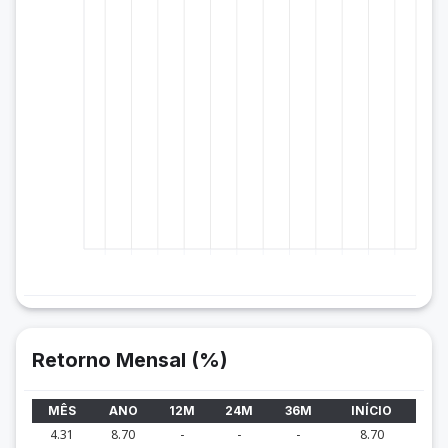
Retorno Mensal (%)
MÊS
ANO
12M
24M
36M
INÍCIO
4.31
8.70
-
-
-
8.70