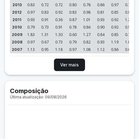
0.83
0.72
0.72
0.80
0.78
0.86
0.97
0.75
2013
0.97
0.83
0.92
0.83
0.98
0.81
0.85
0.85
2012
0.93
0.91
0.36
0.87
1.01
0.93
0.92
1.21
2011
0.79
0.73
0.91
0.78
0.86
0.90
0.92
0.93
2010
1.83
1.31
1.30
0.60
1.27
0.84
0.85
0.72
2009
0.97
0.67
0.73
0.79
0.82
0.93
1.19
1.02
2008
1.13
0.95
1.18
0.97
1.08
1.12
0.86
0.65
2007
Ver mais
Composição
Última atualização: 09/08/2026