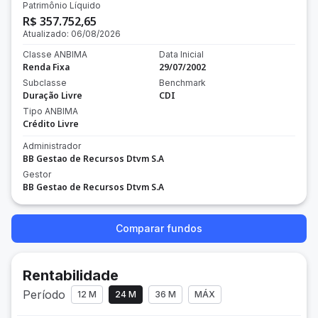
Patrimônio Líquido
R$ 357.752,65
Atualizado:
06/08/2026
Classe ANBIMA
Data Inicial
Renda Fixa
29/07/2002
Subclasse
Benchmark
Duração Livre
CDI
Tipo ANBIMA
Crédito Livre
Administrador
BB Gestao de Recursos Dtvm S.A
Gestor
BB Gestao de Recursos Dtvm S.A
Comparar fundos
Rentabilidade
Período
12 M
24 M
36 M
MÁX