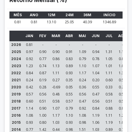
Retorno Mensal (%)
MÊS
ANO
12M
24M
36M
INÍCIO
0.81
0.81
13.10
25.05
40.39
1346.89
JAN
FEV
MAR
ABR
MAI
JUN
JUL
AGO
0.81
-
-
-
-
-
-
-
2026
0.97
0.90
0.90
0.91
1.09
0.94
1.31
1.16
2025
0.92
0.77
0.86
0.83
0.79
0.78
1.05
0.89
2024
1.23
0.74
1.13
0.89
1.10
1.07
1.01
1.09
2023
0.84
0.87
1.11
0.93
1.17
1.04
1.11
1.32
2022
0.24
0.19
0.27
0.35
0.24
0.20
0.60
0.52
2021
0.42
0.28
-0.69
0.05
0.36
0.55
0.33
0.29
2020
0.57
0.56
0.48
0.55
0.56
0.47
0.58
0.53
2019
0.60
0.51
0.58
0.57
0.47
0.56
0.51
0.57
2018
1.14
0.90
1.07
0.79
0.92
0.84
0.88
0.82
2017
1.08
1.00
1.17
1.10
1.08
1.19
1.11
1.21
2016
0.93
0.80
1.03
0.93
0.98
1.06
1.19
1.08
2015
0.77
1.42
0.44
0.98
1.51
1.03
0.89
0.72
2014