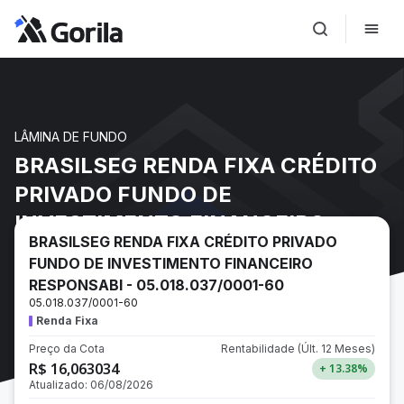
LÂMINA DE FUNDO
BRASILSEG RENDA FIXA CRÉDITO
PRIVADO FUNDO DE
INVESTIMENTO FINANCEIRO
BRASILSEG RENDA FIXA CRÉDITO PRIVADO
RESPONSABI - 05.018.037/0001-
FUNDO DE INVESTIMENTO FINANCEIRO
60
RESPONSABI - 05.018.037/0001-60
05.018.037/0001-60
Renda Fixa
Preço da Cota
Rentabilidade
(Últ. 12 Meses)
R$ 16,063034
+ 13.38
%
Atualizado:
06/08/2026