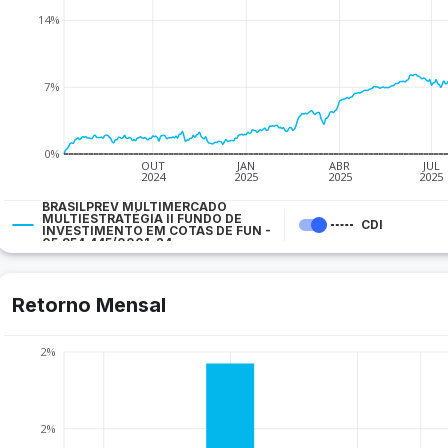
14%
7%
0%
OUT
JAN
ABR
JUL
2024
2025
2025
2025
BRASILPREV MULTIMERCADO
MULTIESTRATÉGIA II FUNDO DE
CDI
INVESTIMENTO EM COTAS DE FUN -
05.954.445/0001-24
Retorno Mensal
2%
2%