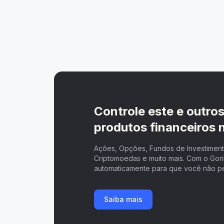
Controle este e outro
produtos financeiros n
Ações, Opções, Fundos de Investimento
Criptomoedas e muito mais. Com o Goril
automaticamente para que você não p
Saiba mais