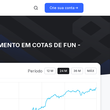
Crie sua conta
MENTO EM COTAS DE FUN -
Período
12 M
24 M
36 M
MÁX