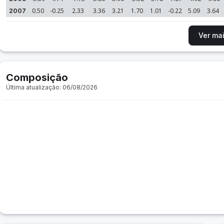
0.50
-0.25
2.33
3.36
3.21
1.70
1.01
-0.22
5.09
3.64
2007
Ver ma
Composição
Última atualização: 06/08/2026