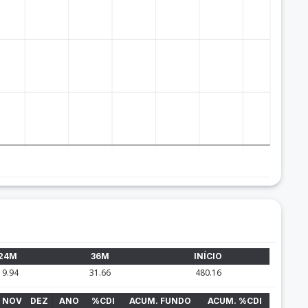
24M
36M
INÍCIO
19.94
31.66
480.16
NOV
DEZ
ANO
%CDI
ACUM. FUNDO
ACUM. %CDI