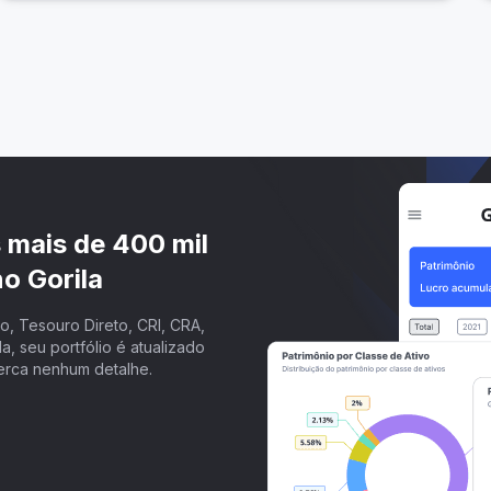
s mais de 400 mil
o Gorila
, Tesouro Direto, CRI, CRA,
a, seu portfólio é atualizado
erca nenhum detalhe.