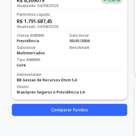
R$ 6,309079
+ 15.67
%
Atualizado:
04/08/2026
Patrimônio Líquido
R$ 1.791.687,45
Atualizado:
04/08/2026
Classe ANBIMA
Data Inicial
Previdência
05/01/2004
Subclasse
Benchmark
Multimercados
Tipo ANBIMA
Livre
Administrador
BB Gestao de Recursos Dtvm S.A
Gestor
Brasilprev Seguros e Previdência S.A
Comparar fundos