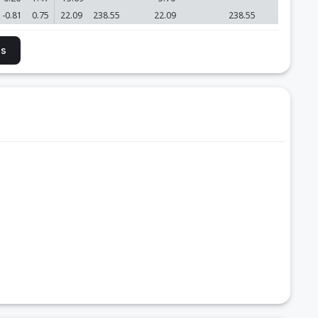
-0.81
0.75
22.09
238.55
22.09
238.55
is