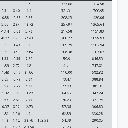
-
-
0.61
-
323.88
1714.56
2.31
0.40
14.41
-
321.31
1700.95
-0.38
-0.27
2.87
-
268.25
1420.06
5.06
2.84
12.72
-
257.97
1365.64
-1.14
-0.02
5.78
-
217.58
1151.83
-0.02
1.43
-2.93
-
200.22
1059.93
6.26
3.49
0.30
-
209.29
1107.94
0.20
3.53
18.64
-
208.36
1103.02
1.33
-0.35
7.80
-
159.91
846.53
-1.39
2.72
14.81
-
141.11
747.01
-1.48
-0.19
21.06
-
110.00
582.32
0.05
-0.79
0.84
-
73.47
388.94
0.53
-2.79
4.48
-
72.03
381.31
-1.32
-0.31
-3.28
-
64.65
342.24
0.53
2.61
7.77
-
70.23
371.78
-0.37
0.32
-2.73
-
57.96
306.83
-1.31
1.56
4.91
-
62.39
330.28
4.12
1.12
32.79
173.58
54.79
290.05
0.26
1.47
-13.69
-
-5.70
-