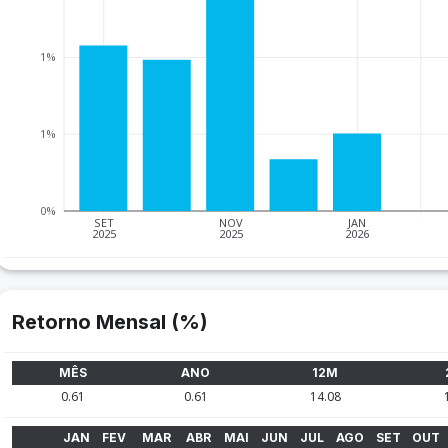
1%
1%
0%
SET
NOV
JAN
2025
2025
2026
Retorno Mensal (%)
MÊS
ANO
12M
0.61
0.61
14.08
JAN
FEV
MAR
ABR
MAI
JUN
JUL
AGO
SET
OUT