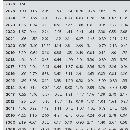
0.61
-
-
-
-
-
-
-
-
-
2026
0.90
0.18
2.05
1.53
1.14
0.70
-0.76
2.67
1.29
1.18
2025
-1.29
0.86
0.03
-0.77
0.93
0.83
0.78
1.90
0.07
0.18
2024
1.38
-0.34
0.13
0.51
2.27
1.86
0.81
-0.05
-1.22
-1.04
2023
1.67
0.44
2.24
-2.05
1.44
-3.41
1.64
2.38
0.55
2.08
2022
-1.06
-1.52
2.02
1.12
2.11
0.27
-1.45
-0.89
-2.31
-2.52
2021
-0.30
-3.40
-13.80
4.14
2.81
2.99
3.11
-0.79
-2.18
-0.43
2020
5.39
-0.64
0.16
0.86
1.05
2.49
0.84
-0.13
1.90
1.72
2019
4.64
0.42
0.43
0.44
-4.90
-2.04
3.50
-0.89
1.55
3.79
2018
3.56
2.04
-0.45
0.44
-1.37
0.48
2.56
3.25
2.26
-0.04
2017
-1.60
2.79
6.38
3.42
-3.11
2.91
4.65
0.85
0.84
4.26
2016
-1.89
3.98
0.15
3.93
-1.56
0.58
-0.94
-3.09
-0.86
1.53
2015
-2.70
0.15
3.07
1.32
0.38
1.75
2.09
4.26
-4.30
0.98
2014
-0.55
-1.46
-0.67
-0.02
-1.81
-4.47
1.16
1.39
2.78
2.17
2013
4.36
2.04
-0.26
-1.07
-4.18
0.19
1.73
1.04
1.64
-0.87
2012
-1.46
0.88
1.13
-1.11
-0.42
-1.07
-1.92
-0.73
-2.42
4.59
2011
-1.55
1.16
2.60
-1.24
-2.45
-0.88
4.24
-0.81
2.78
0.94
2010
2.19
-0.61
3.32
6.17
5.19
-0.90
2.71
1.40
3.67
0.58
2009
-3.39
4.14
-1.73
3.86
3.96
-3.32
-3.18
-1.87
-4.92
-9.00
2008