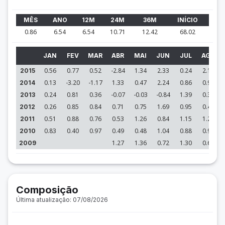
MÊS
ANO
12M
24M
36M
INÍCIO
0.86
6.54
6.54
10.71
12.42
68.02
JAN
FEV
MAR
ABR
MAI
JUN
JUL
AGO
0.56
0.77
0.52
-2.84
1.34
2.33
0.24
2.14
2015
0.13
-3.20
-1.17
1.33
0.47
2.24
0.86
0.98
2014
0.24
0.81
0.36
-0.07
-0.03
-0.84
1.39
0.37
2013
0.26
0.85
0.84
0.71
0.75
1.69
0.95
0.42
2012
0.51
0.88
0.76
0.53
1.26
0.84
1.15
1.29
2011
0.83
0.40
0.97
0.49
0.48
1.04
0.88
0.90
2010
1.27
1.36
0.72
1.30
0.68
2009
Composição
Última atualização: 07/08/2026