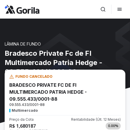
LÂMINA DE FUNDO
Bradesco Private Fc de FI
Multimercado Patria Hedge -
09.555.433/0001-88
FUNDO CANCELADO
BRADESCO PRIVATE FC DE FI
MULTIMERCADO PATRIA HEDGE -
09.555.433/0001-88
09.555.433/0001-88
Multimercado
Preço da Cota
Rentabilidade
(Últ. 12 Meses)
R$ 1,680187
0.00
%