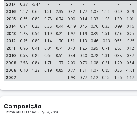
0.37
-6.47
-
-
-
-
-
-
-
-
2017
1.17
0.62
1.51
2.35
0.32
1.77
1.07
1.14
0.49
0.59
2016
0.65
0.80
0.78
0.74
0.90
0.14
1.33
1.08
1.39
1.01
2015
0.94
0.23
0.38
0.44
-0.19
0.45
0.76
0.33
0.99
0.16
2014
1.28
0.56
1.19
0.21
1.97
1.19
0.39
1.51
-0.16
0.25
2013
0.75
0.89
1.14
1.70
1.51
1.13
0.46
-0.13
0.55
-0.85
2012
0.96
0.41
0.04
0.71
0.43
1.25
0.95
0.71
2.85
0.12
2011
0.58
0.89
0.62
0.51
0.44
0.40
0.78
1.31
0.38
0.37
2010
2.58
0.84
1.71
1.77
2.09
0.79
1.08
0.21
1.29
0.54
2009
0.40
1.22
0.19
0.85
0.77
1.31
1.07
0.85
0.38
-1.01
2008
1.93
0.77
1.12
0.15
1.26
1.17
2007
Composição
Última atualização: 07/08/2026