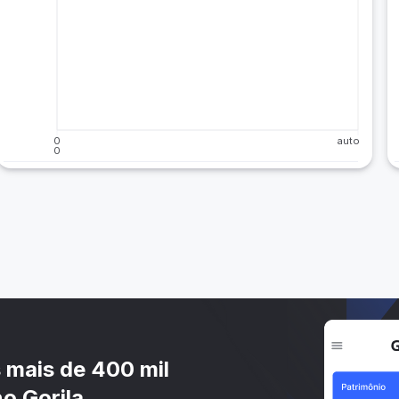
0
auto
0
s mais de 400 mil
o Gorila