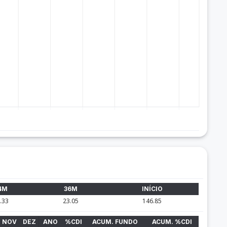
4M
36M
INÍCIO
.33
23.05
146.85
NOV
DEZ
ANO
%CDI
ACUM. FUNDO
ACUM. %CDI