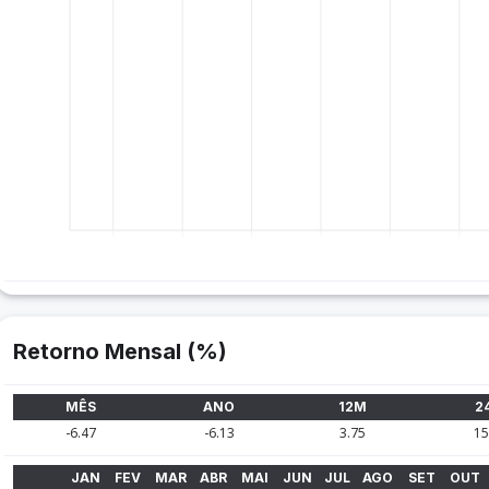
Retorno Mensal (%)
MÊS
ANO
12M
2
-6.47
-6.13
3.75
15
JAN
FEV
MAR
ABR
MAI
JUN
JUL
AGO
SET
OUT