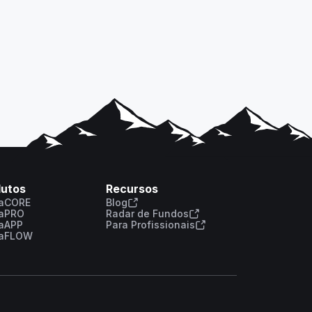
dutos
Recursos
laCORE
Blog
laPRO
Radar de Fundos
laAPP
Para Profissionais
laFLOW