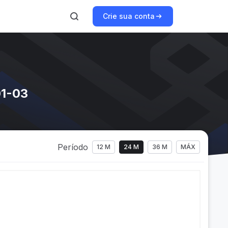
Crie sua conta
01-03
Período
12 M
24 M
36 M
MÁX