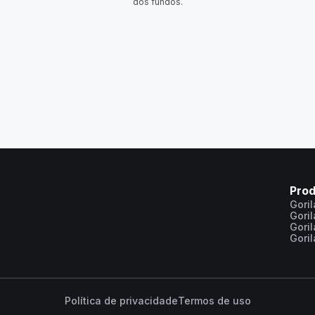
dos fundos.
Pro
Gori
Gori
Gori
Gori
Política de privacidade
Termos de uso