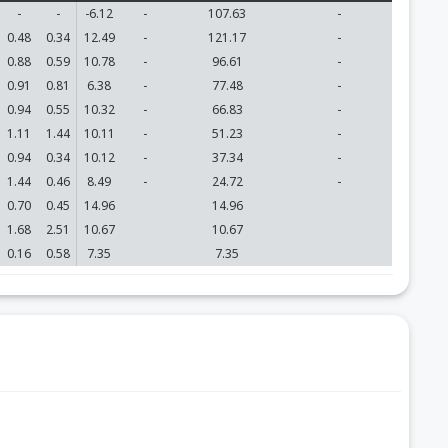
-
-
-6.12
-
107.63
-
0.48
0.34
12.49
-
121.17
-
0.88
0.59
10.78
-
96.61
-
0.91
0.81
6.38
-
77.48
-
0.94
0.55
10.32
-
66.83
-
1.11
1.44
10.11
-
51.23
-
0.94
0.34
10.12
-
37.34
-
1.44
0.46
8.49
-
24.72
-
0.70
0.45
14.96
14.96
1.68
2.51
10.67
10.67
0.16
0.58
7.35
7.35