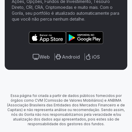
Ações, Opções, Fundos de Investimento, Tesouro
Direto, CRI, CRA, Criptomoedas e muito mais. Com o
Gorila, seu portfólio é atualizado automaticamente para
que você não perca nenhum detalhe.
Web
Android
iOS
Essa página foi criada a partir de dados públicos fornecidos por
órgãos como CVM (Comissão de Valores Mobiliários) e ANBIMA
(Associação Brasileira das Entidades dos Mercados Financeiro e de
Capitais) e não representa análise ou recomendação. Sendo assim,
nós do Gorila não nos responsabilizamos pela veracidade e/ou
atualização dos dados aqui apresentados, pois estes são de
responsabilidade dos gestores dos fundos.