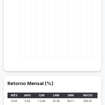
Retorno Mensal (%)
MÊS
ANO
12M
24M
36M
INÍCIO
0.04
5.62
12.66
25.93
38.11
300.41