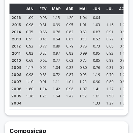
JAN
FEV
MAR
ABR
MAI
JUN
JUL
AGO
1.09
0.98
1.15
1.20
1.04
0.04
-
-
2016
0.98
0.81
0.99
0.95
1.01
1.03
1.16
1.05
2015
0.75
0.88
0.76
0.82
0.83
0.87
0.91
0.88
2014
0.51
0.45
0.54
0.61
0.53
0.52
0.72
0.67
2013
0.93
0.77
0.89
0.79
0.78
0.73
0.68
0.66
2012
0.82
0.85
0.97
0.82
0.99
0.95
0.93
1.19
2011
0.69
0.62
0.77
0.63
0.75
0.85
0.88
0.88
2010
1.17
0.95
1.04
0.82
0.80
0.76
0.81
0.69
2009
0.98
0.85
0.72
0.87
0.93
1.19
0.70
1.02
2008
1.10
0.91
1.11
1.01
1.23
0.90
0.89
0.86
2007
1.60
1.34
1.42
0.98
1.07
1.41
1.27
1.33
2006
1.36
1.25
1.54
1.42
1.52
1.61
1.50
1.61
2005
1.33
1.27
1.29
2004
Composição