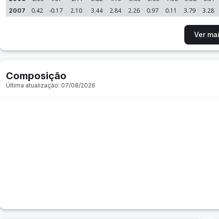
0.42
-0.17
2.10
3.44
2.84
2.26
0.97
0.11
3.79
3.28
2007
Ver ma
Composição
Última atualização: 07/08/2026