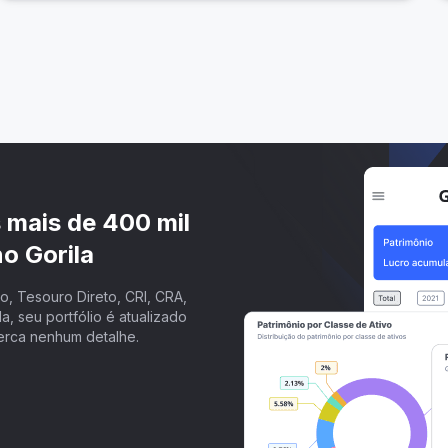
s mais de 400 mil
o Gorila
, Tesouro Direto, CRI, CRA,
a, seu portfólio é atualizado
erca nenhum detalhe.