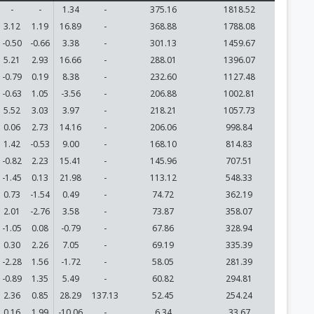
-
-
1.34
-
375.16
1818.52
3.12
1.19
16.89
-
368.88
1788.08
-0.50
-0.66
3.38
-
301.13
1459.67
5.21
2.93
16.66
-
288.01
1396.07
-0.79
0.19
8.38
-
232.60
1127.48
-0.63
1.05
-3.56
-
206.88
1002.81
5.52
3.03
3.97
-
218.21
1057.73
0.06
2.73
14.16
-
206.06
998.84
1.42
-0.53
9.00
-
168.10
814.83
-0.82
2.23
15.41
-
145.96
707.51
-1.45
0.13
21.98
-
113.12
548.33
0.73
-1.54
0.49
-
74.72
362.19
2.01
-2.76
3.58
-
73.87
358.07
-1.05
0.08
-0.79
-
67.86
328.94
0.30
2.26
7.05
-
69.19
335.39
-2.28
1.56
-1.72
-
58.05
281.39
-0.89
1.35
5.49
-
60.82
294.81
2.36
0.85
28.29
137.13
52.45
254.24
0.16
1.99
-10.06
-
6.34
33.67