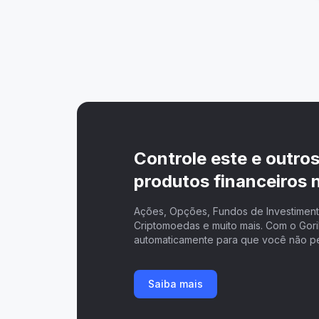
Controle este e outro
produtos financeiros n
Ações, Opções, Fundos de Investimento
Criptomoedas e muito mais. Com o Goril
automaticamente para que você não p
Saiba mais