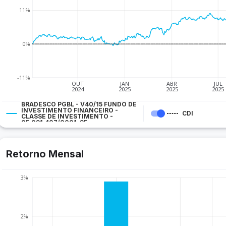
11%
0%
-11%
OUT
JAN
ABR
JUL
2024
2025
2025
2025
BRADESCO PGBL - V40/15 FUNDO DE
INVESTIMENTO FINANCEIRO -
CDI
CLASSE DE INVESTIMENTO -
05.091.407/0001-95
Retorno Mensal
3%
2%