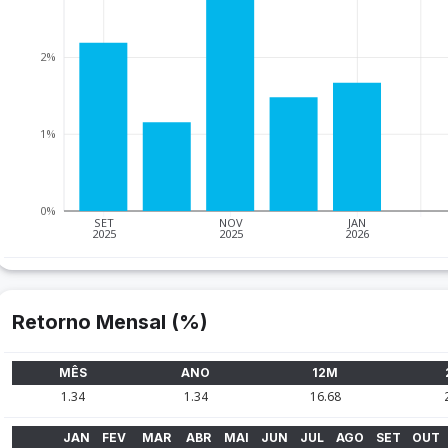
2%
1%
0%
SET
NOV
JAN
2025
2025
2026
Retorno Mensal (%)
MÊS
ANO
12M
1.34
1.34
16.68
JAN
FEV
MAR
ABR
MAI
JUN
JUL
AGO
SET
OUT