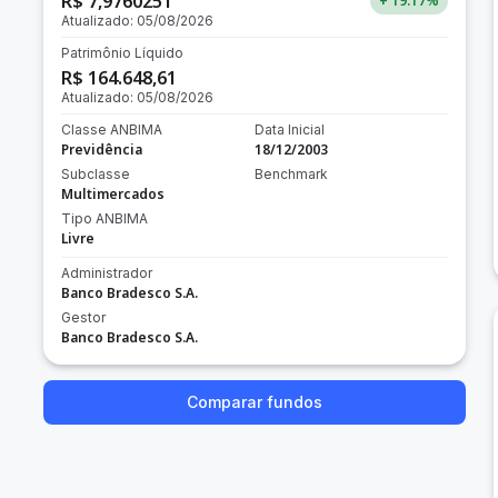
R$ 7,9760251
+ 19.17
%
Atualizado:
05/08/2026
Patrimônio Líquido
R$ 164.648,61
Atualizado:
05/08/2026
Classe ANBIMA
Data Inicial
Previdência
18/12/2003
Subclasse
Benchmark
Multimercados
Tipo ANBIMA
Livre
Administrador
Banco Bradesco S.A.
Gestor
Banco Bradesco S.A.
Comparar fundos