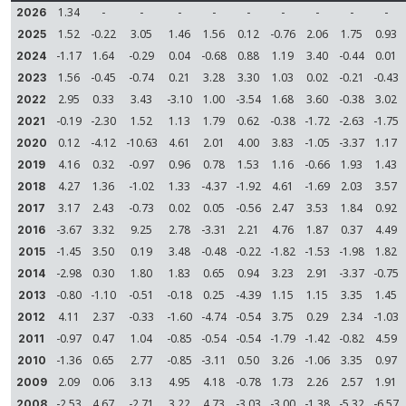
1.34
-
-
-
-
-
-
-
-
-
2026
1.52
-0.22
3.05
1.46
1.56
0.12
-0.76
2.06
1.75
0.93
2025
-1.17
1.64
-0.29
0.04
-0.68
0.88
1.19
3.40
-0.44
0.01
2024
1.56
-0.45
-0.74
0.21
3.28
3.30
1.03
0.02
-0.21
-0.43
2023
2.95
0.33
3.43
-3.10
1.00
-3.54
1.68
3.60
-0.38
3.02
2022
-0.19
-2.30
1.52
1.13
1.79
0.62
-0.38
-1.72
-2.63
-1.75
2021
0.12
-4.12
-10.63
4.61
2.01
4.00
3.83
-1.05
-3.37
1.17
2020
4.16
0.32
-0.97
0.96
0.78
1.53
1.16
-0.66
1.93
1.43
2019
4.27
1.36
-1.02
1.33
-4.37
-1.92
4.61
-1.69
2.03
3.57
2018
3.17
2.43
-0.73
0.02
0.05
-0.56
2.47
3.53
1.84
0.92
2017
-3.67
3.32
9.25
2.78
-3.31
2.21
4.76
1.87
0.37
4.49
2016
-1.45
3.50
0.19
3.48
-0.48
-0.22
-1.82
-1.53
-1.98
1.82
2015
-2.98
0.30
1.80
1.83
0.65
0.94
3.23
2.91
-3.37
-0.75
2014
-0.80
-1.10
-0.51
-0.18
0.25
-4.39
1.15
1.15
3.35
1.45
2013
4.11
2.37
-0.33
-1.60
-4.74
-0.54
3.75
0.29
2.34
-1.03
2012
-0.97
0.47
1.04
-0.85
-0.54
-0.54
-1.79
-1.42
-0.82
4.59
2011
-1.36
0.65
2.77
-0.85
-3.11
0.50
3.26
-1.06
3.35
0.97
2010
2.09
0.06
3.13
4.95
4.18
-0.78
1.73
2.26
2.57
1.91
2009
-2.53
4.67
-2.71
3.22
4.73
-3.03
-3.00
-1.38
-5.32
-6.57
2008