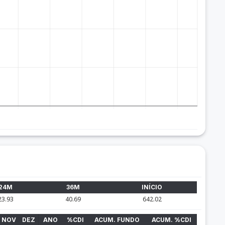
24M
36M
INÍCIO
23.93
40.69
642.02
NOV
DEZ
ANO
%CDI
ACUM. FUNDO
ACUM. %CDI