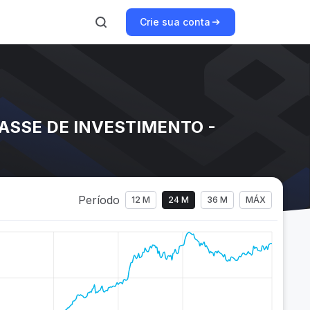
Crie sua conta
ASSE DE INVESTIMENTO -
Período
12 M
24 M
36 M
MÁX