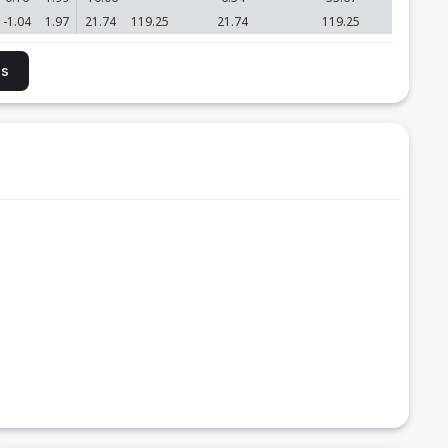
-1.04
1.97
21.74
119.25
21.74
119.25
is