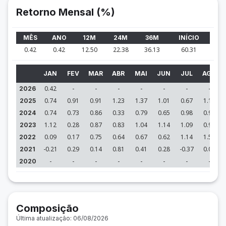
Retorno Mensal (%)
MÊS
ANO
12M
24M
36M
INÍCIO
0.42
0.42
12.50
22.38
36.13
60.31
JAN
FEV
MAR
ABR
MAI
JUN
JUL
AGO
0.42
-
-
-
-
-
-
-
2026
0.74
0.91
0.91
1.23
1.37
1.01
0.67
1.19
2025
0.74
0.73
0.86
0.33
0.79
0.65
0.98
0.96
2024
1.12
0.28
0.87
0.83
1.04
1.14
1.09
0.90
2023
0.09
0.17
0.75
0.64
0.67
0.62
1.14
1.53
2022
-0.21
0.29
0.14
0.81
0.41
0.28
-0.37
0.04
2021
-
-
-
-
-
-
-
-
2020
Composição
Última atualização: 06/08/2026