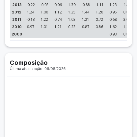
-0.22
-0.03
0.06
1.39
-0.88
-1.11
1.23
-1.08
2013
1.24
1.00
1.12
1.35
1.44
1.20
0.95
0.81
2012
-0.13
1.22
0.74
1.03
1.21
0.72
0.68
3.02
2011
0.97
1.01
1.21
0.23
0.87
0.86
1.62
1.29
2010
0.93
0.82
2009
Composição
Última atualização: 06/08/2026