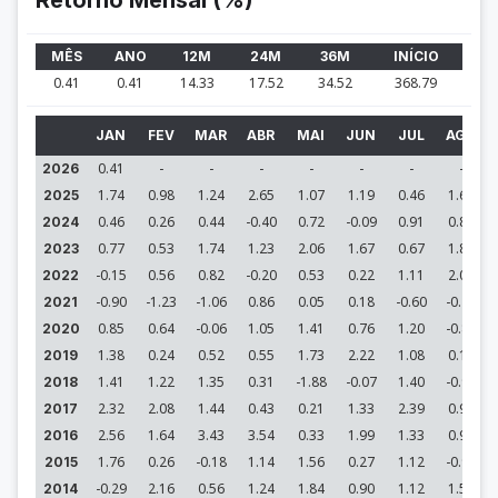
Retorno Mensal (%)
MÊS
ANO
12M
24M
36M
INÍCIO
0.41
0.41
14.33
17.52
34.52
368.79
JAN
FEV
MAR
ABR
MAI
JUN
JUL
AGO
0.41
-
-
-
-
-
-
-
2026
1.74
0.98
1.24
2.65
1.07
1.19
0.46
1.68
2025
0.46
0.26
0.44
-0.40
0.72
-0.09
0.91
0.86
2024
0.77
0.53
1.74
1.23
2.06
1.67
0.67
1.87
2023
-0.15
0.56
0.82
-0.20
0.53
0.22
1.11
2.02
2022
-0.90
-1.23
-1.06
0.86
0.05
0.18
-0.60
-0.74
2021
0.85
0.64
-0.06
1.05
1.41
0.76
1.20
-0.88
2020
1.38
0.24
0.52
0.55
1.73
2.22
1.08
0.16
2019
1.41
1.22
1.35
0.31
-1.88
-0.07
1.40
-0.98
2018
2.32
2.08
1.44
0.43
0.21
1.33
2.39
0.98
2017
2.56
1.64
3.43
3.54
0.33
1.99
1.33
0.97
2016
1.76
0.26
-0.18
1.14
1.56
0.27
1.12
-0.98
2015
-0.29
2.16
0.56
1.24
1.84
0.90
1.12
1.56
2014