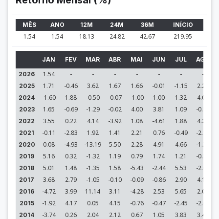
Retorno Mensal (%)
MÊS
ANO
12M
24M
36M
INÍCIO
1.54
1.54
18.13
24.82
42.67
219.95
JAN
FEV
MAR
ABR
MAI
JUN
JUL
AGO
1.54
-
-
-
-
-
-
-
2026
1.71
-0.46
3.62
1.67
1.66
-0.01
-1.15
2.29
2025
-1.60
1.88
-0.50
-0.07
-1.00
1.00
1.32
4.08
2024
1.65
-0.69
-1.29
-0.02
4.00
3.81
1.09
-0.16
2023
3.55
0.22
4.14
-3.92
1.08
-4.61
1.88
4.20
2022
-0.11
-2.83
1.92
1.41
2.21
0.76
-0.49
-2.15
2021
0.08
-4.93
-13.19
5.50
2.28
4.91
4.66
-1.33
2020
5.16
0.32
-1.32
1.19
0.79
1.74
1.21
-0.86
2019
5.01
1.48
-1.35
1.58
-5.43
-2.44
5.53
-2.08
2018
3.68
2.79
-1.05
-0.10
-0.09
-0.86
2.90
4.19
2017
-4.72
3.99
11.14
3.11
-4.28
2.53
5.65
2.08
2016
-1.92
4.17
0.05
4.15
-0.76
-0.47
-2.45
-2.08
2015
-3.74
0.26
2.04
2.12
0.67
1.05
3.83
3.45
2014