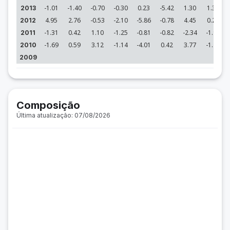
-1.01
-1.40
-0.70
-0.30
0.23
-5.42
1.30
1.36
2013
4.95
2.76
-0.53
-2.10
-5.86
-0.78
4.45
0.28
2012
-1.31
0.42
1.10
-1.25
-0.81
-0.82
-2.34
-1.92
2011
-1.69
0.59
3.12
-1.14
-4.01
0.42
3.77
-1.45
2010
2009
Composição
Última atualização: 07/08/2026