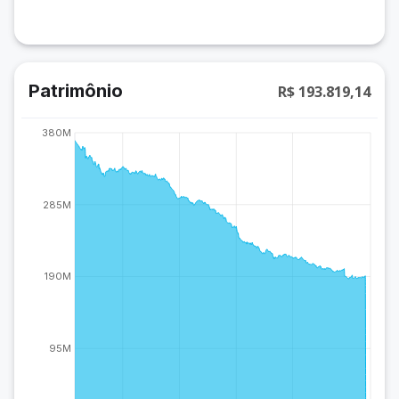
Patrimônio
R$ 193.819,14
380M
285M
190M
95M