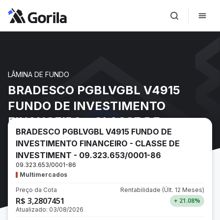
LÂMINA DE FUNDO
BRADESCO PGBLVGBL V4915
FUNDO DE INVESTIMENTO
FINANCEIRO - CLASSE DE
BRADESCO PGBLVGBL V4915 FUNDO DE
INVESTIMENT - 09.323.653/0001-
INVESTIMENTO FINANCEIRO - CLASSE DE
86
INVESTIMENT - 09.323.653/0001-86
09.323.653/0001-86
Multimercados
Preço da Cota
Rentabilidade
(Últ. 12 Meses)
R$ 3,2807451
+ 21.08
%
Atualizado:
03/08/2026