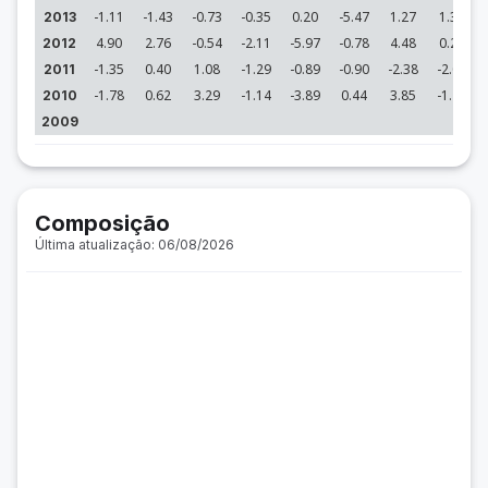
-1.11
-1.43
-0.73
-0.35
0.20
-5.47
1.27
1.33
2013
4.90
2.76
-0.54
-2.11
-5.97
-0.78
4.48
0.21
2012
-1.35
0.40
1.08
-1.29
-0.89
-0.90
-2.38
-2.09
2011
-1.78
0.62
3.29
-1.14
-3.89
0.44
3.85
-1.46
2010
2009
Composição
Última atualização: 06/08/2026