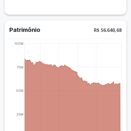
Patrimônio
R$ 56.640,68
100M
75M
50M
25M