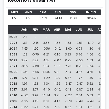
Retorno Mensal (%)
MÊS
ANO
12M
24M
36M
INÍCIO
1.53
1.53
17.69
24.14
41.43
206.68
JAN
FEV
MAR
ABR
MAI
JUN
JUL
AGO
1.53
-
-
-
-
-
-
-
2026
1.62
-0.45
3.56
1.58
1.63
-0.03
-1.19
2.27
2025
-1.65
1.90
-0.56
-0.12
-1.00
0.94
1.30
4.05
2024
1.58
-0.70
-1.21
0.10
3.85
3.76
1.06
-0.22
2023
3.49
0.22
4.05
-4.07
0.95
-4.50
1.83
4.22
2022
-0.15
-2.80
1.84
1.36
2.20
0.71
-0.54
-2.22
2021
0.06
-5.08
-13.02
5.91
2.34
4.87
4.66
-1.32
2020
4.97
0.31
-1.29
1.09
0.87
1.77
1.30
-0.91
2019
4.97
1.53
-1.34
1.56
-5.47
-2.47
5.52
-2.15
2018
3.67
2.77
-1.10
-0.12
-0.13
-0.87
2.84
4.18
2017
-4.72
3.92
11.14
3.21
-4.27
2.44
5.63
2.06
2016
-1.95
4.15
0.02
4.12
-0.79
-0.49
-2.49
-2.11
2015
-3.82
0.21
2.05
2.09
0.62
1.03
3.81
3.45
2014