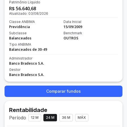
Patrimônio Líquido
R$ 56.640,68
Atualizado:
03/08/2026
Classe ANBIMA
Data Inicial
Previdência
15/09/2009
Subclasse
Benchmark
Balanceados
OUTROS
Tipo ANBIMA
Balanceados de 30-49
Administrador
Banco Bradesco S.A.
Gestor
Banco Bradesco S.A.
Comparar fundos
Rentabilidade
Período
12 M
24 M
36 M
MÁX