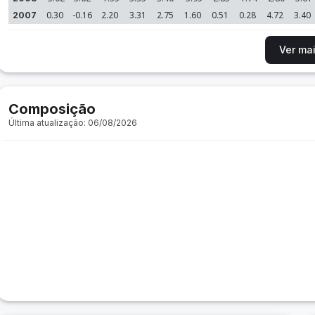
0.30
-0.16
2.20
3.31
2.75
1.60
0.51
0.28
4.72
3.40
2007
Ver ma
Composição
Última atualização: 06/08/2026