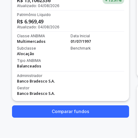
R$ 15,1062336
+ 13.91
%
Atualizado:
04/08/2026
Patrimônio Líquido
R$ 6.969,49
Atualizado:
04/08/2026
Classe ANBIMA
Data Inicial
Multimercados
01/07/1997
Subclasse
Benchmark
Alocação
Tipo ANBIMA
Balanceados
Administrador
Banco Bradesco S.A.
Gestor
Banco Bradesco S.A.
Comparar fundos