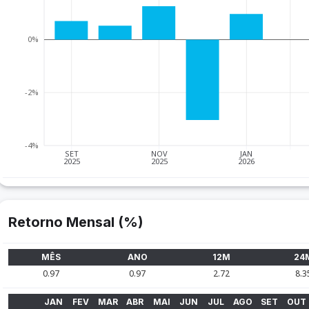
0%
-2%
-4%
SET
NOV
JAN
2025
2025
2026
Retorno Mensal (%)
MÊS
ANO
12M
24
0.97
0.97
2.72
8.3
JAN
FEV
MAR
ABR
MAI
JUN
JUL
AGO
SET
OUT