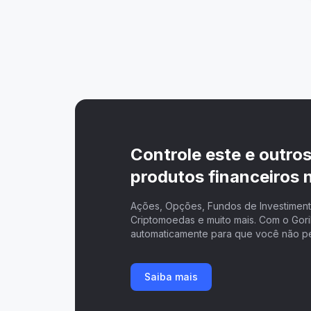
Controle este e outro
produtos financeiros n
Ações, Opções, Fundos de Investimento
Criptomoedas e muito mais. Com o Goril
automaticamente para que você não p
Saiba mais