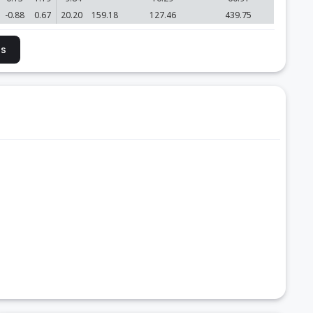
-0.88
0.67
20.20
159.18
127.46
439.75
is