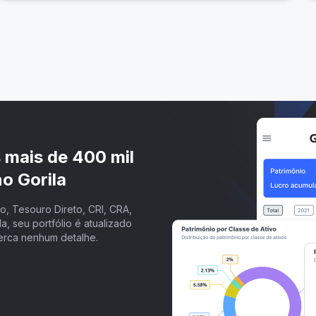
s mais de 400 mil
o Gorila
, Tesouro Direto, CRI, CRA,
a, seu portfólio é atualizado
erca nenhum detalhe.