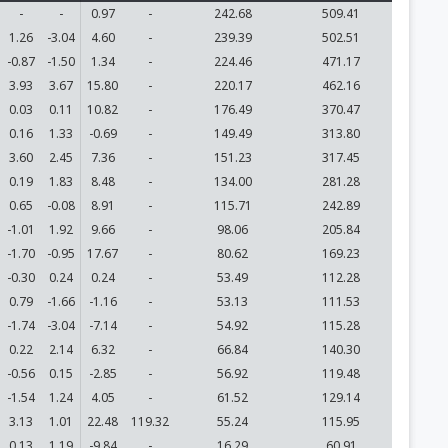
-
-
0.97
-
242.68
509.41
1.26
-3.04
4.60
-
239.39
502.51
-0.87
-1.50
1.34
-
224.46
471.17
3.93
3.67
15.80
-
220.17
462.16
0.03
0.11
10.82
-
176.49
370.47
0.16
1.33
-0.69
-
149.49
313.80
3.60
2.45
7.36
-
151.23
317.45
0.19
1.83
8.48
-
134.00
281.28
0.65
-0.08
8.91
-
115.71
242.89
-1.01
1.92
9.66
-
98.06
205.84
-1.70
-0.95
17.67
-
80.62
169.23
-0.30
0.24
0.24
-
53.49
112.28
0.79
-1.66
-1.16
-
53.13
111.53
-1.74
-3.04
-7.14
-
54.92
115.28
0.22
2.14
6.32
-
66.84
140.30
-0.56
0.15
-2.85
-
56.92
119.48
-1.54
1.24
4.05
-
61.52
129.14
3.13
1.01
22.48
119.32
55.24
115.95
0.13
1.19
-9.84
-
16.29
60.91