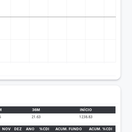
M
36M
INÍCIO
5
21.63
1238.83
NOV
DEZ
ANO
%CDI
ACUM. FUNDO
ACUM. %CDI