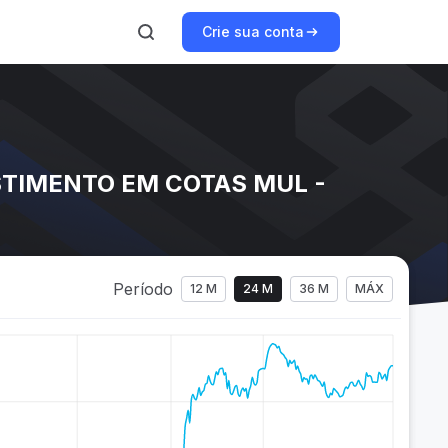
Crie sua conta
STIMENTO EM COTAS MUL -
Período
12 M
24 M
36 M
MÁX