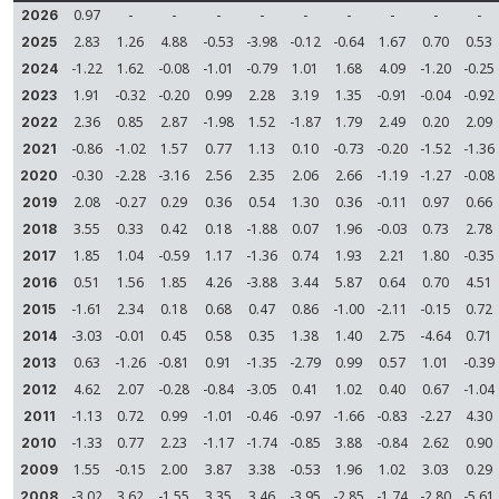
0.97
-
-
-
-
-
-
-
-
-
2026
2.83
1.26
4.88
-0.53
-3.98
-0.12
-0.64
1.67
0.70
0.53
2025
-1.22
1.62
-0.08
-1.01
-0.79
1.01
1.68
4.09
-1.20
-0.25
2024
1.91
-0.32
-0.20
0.99
2.28
3.19
1.35
-0.91
-0.04
-0.92
2023
2.36
0.85
2.87
-1.98
1.52
-1.87
1.79
2.49
0.20
2.09
2022
-0.86
-1.02
1.57
0.77
1.13
0.10
-0.73
-0.20
-1.52
-1.36
2021
-0.30
-2.28
-3.16
2.56
2.35
2.06
2.66
-1.19
-1.27
-0.08
2020
2.08
-0.27
0.29
0.36
0.54
1.30
0.36
-0.11
0.97
0.66
2019
3.55
0.33
0.42
0.18
-1.88
0.07
1.96
-0.03
0.73
2.78
2018
1.85
1.04
-0.59
1.17
-1.36
0.74
1.93
2.21
1.80
-0.35
2017
0.51
1.56
1.85
4.26
-3.88
3.44
5.87
0.64
0.70
4.51
2016
-1.61
2.34
0.18
0.68
0.47
0.86
-1.00
-2.11
-0.15
0.72
2015
-3.03
-0.01
0.45
0.58
0.35
1.38
1.40
2.75
-4.64
0.71
2014
0.63
-1.26
-0.81
0.91
-1.35
-2.79
0.99
0.57
1.01
-0.39
2013
4.62
2.07
-0.28
-0.84
-3.05
0.41
1.02
0.40
0.67
-1.04
2012
-1.13
0.72
0.99
-1.01
-0.46
-0.97
-1.66
-0.83
-2.27
4.30
2011
-1.33
0.77
2.23
-1.17
-1.74
-0.85
3.88
-0.84
2.62
0.90
2010
1.55
-0.15
2.00
3.87
3.38
-0.53
1.96
1.02
3.03
0.29
2009
-3.02
3.62
-1.55
3.35
3.46
-3.95
-2.85
-1.74
-2.80
-5.61
2008