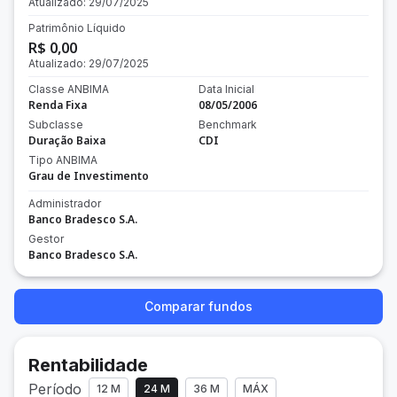
Atualizado:
29/07/2025
Patrimônio Líquido
R$ 0,00
Atualizado:
29/07/2025
Classe ANBIMA
Data Inicial
Renda Fixa
08/05/2006
Subclasse
Benchmark
Duração Baixa
CDI
Tipo ANBIMA
Grau de Investimento
Administrador
Banco Bradesco S.A.
Gestor
Banco Bradesco S.A.
Comparar fundos
Rentabilidade
Período
12 M
24 M
36 M
MÁX