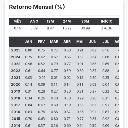
Retorno Mensal (%)
MÊS
ANO
12M
24M
36M
INÍCIO
0.16
5.09
8.47
18.22
30.99
276.36
JAN
FEV
MAR
ABR
MAI
JUN
JUL
AGO
0.80
0.75
0.73
0.80
0.91
0.83
0.16
-
2025
0.75
0.62
0.67
0.68
0.63
0.64
0.68
0.69
2024
0.96
0.52
0.79
0.77
0.91
0.88
0.85
0.94
2023
0.61
0.64
0.77
0.59
0.89
0.87
0.88
1.01
2022
0.03
-0.02
0.05
0.02
0.15
0.20
0.25
0.29
2021
0.14
0.09
0.11
0.14
0.11
0.08
0.04
0.02
2020
0.31
0.28
0.27
0.30
0.31
0.27
0.32
0.27
2019
0.34
0.26
0.30
0.30
0.29
0.30
0.31
0.33
2018
0.84
0.67
0.80
0.59
0.68
0.63
0.57
0.54
2017
0.83
0.78
0.88
0.82
0.86
0.91
0.87
0.95
2016
0.70
0.63
0.80
0.73
0.77
0.83
0.92
0.87
2015
0.61
0.57
0.56
0.60
0.64
0.59
0.69
0.63
2014