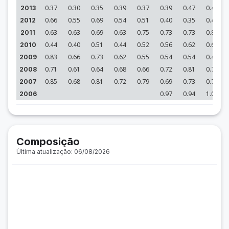
0.37
0.30
0.35
0.39
0.37
0.39
0.47
0.44
2013
0.66
0.55
0.69
0.54
0.51
0.40
0.35
0.41
2012
0.63
0.63
0.69
0.63
0.75
0.73
0.73
0.82
2011
0.44
0.40
0.51
0.44
0.52
0.56
0.62
0.65
2010
0.83
0.66
0.73
0.62
0.55
0.54
0.54
0.47
2009
0.71
0.61
0.64
0.68
0.66
0.72
0.81
0.78
2008
0.85
0.68
0.81
0.72
0.79
0.69
0.73
0.74
2007
0.97
0.94
1.01
2006
Composição
Última atualização: 06/08/2026