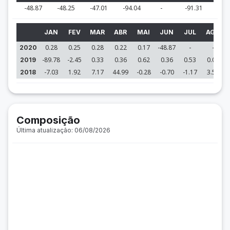
-48.87
-48.25
-47.01
-94.04
-
-91.31
JAN
FEV
MAR
ABR
MAI
JUN
JUL
AGO
0.28
0.25
0.28
0.22
0.17
-48.87
-
-
2020
-89.78
-2.45
0.33
0.36
0.62
0.36
0.53
0.09
2019
-7.03
1.92
7.17
44.99
-0.28
-0.70
-1.17
3.52
2018
Composição
Última atualização: 06/08/2026