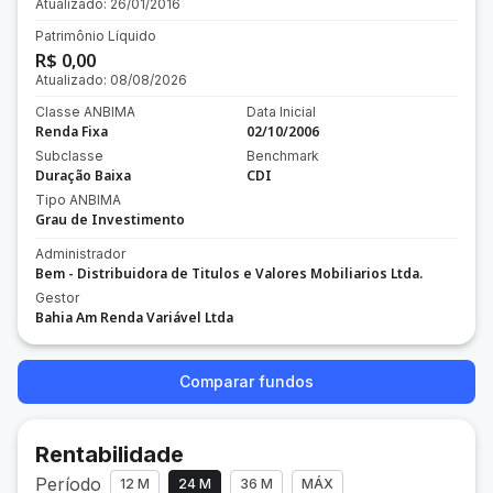
Atualizado:
26/01/2016
Patrimônio Líquido
R$ 0,00
Atualizado:
08/08/2026
Classe ANBIMA
Data Inicial
Renda Fixa
02/10/2006
Subclasse
Benchmark
Duração Baixa
CDI
Tipo ANBIMA
Grau de Investimento
Administrador
Bem - Distribuidora de Titulos e Valores Mobiliarios Ltda.
Gestor
Bahia Am Renda Variável Ltda
Comparar fundos
Rentabilidade
Período
12 M
24 M
36 M
MÁX