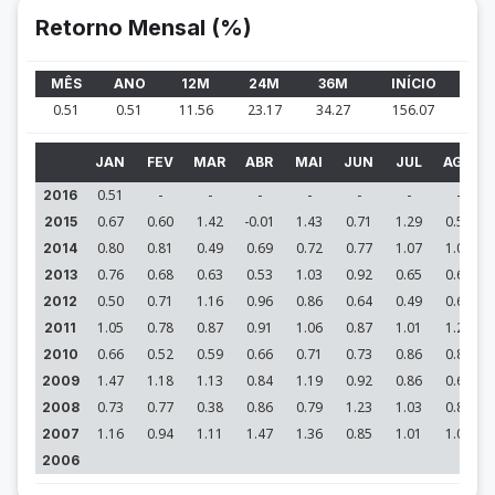
Retorno Mensal (%)
MÊS
ANO
12M
24M
36M
INÍCIO
0.51
0.51
11.56
23.17
34.27
156.07
JAN
FEV
MAR
ABR
MAI
JUN
JUL
AGO
0.51
-
-
-
-
-
-
-
2016
0.67
0.60
1.42
-0.01
1.43
0.71
1.29
0.59
2015
0.80
0.81
0.49
0.69
0.72
0.77
1.07
1.05
2014
0.76
0.68
0.63
0.53
1.03
0.92
0.65
0.68
2013
0.50
0.71
1.16
0.96
0.86
0.64
0.49
0.62
2012
1.05
0.78
0.87
0.91
1.06
0.87
1.01
1.23
2011
0.66
0.52
0.59
0.66
0.71
0.73
0.86
0.89
2010
1.47
1.18
1.13
0.84
1.19
0.92
0.86
0.64
2009
0.73
0.77
0.38
0.86
0.79
1.23
1.03
0.86
2008
1.16
0.94
1.11
1.47
1.36
0.85
1.01
1.08
2007
2006