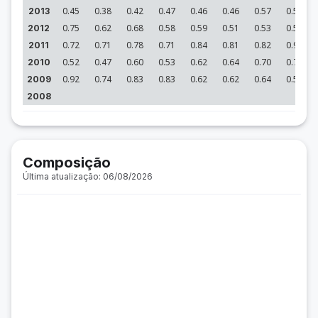
0.45
0.38
0.42
0.47
0.46
0.46
0.57
0.56
2013
0.75
0.62
0.68
0.58
0.59
0.51
0.53
0.54
2012
0.72
0.71
0.78
0.71
0.84
0.81
0.82
0.90
2011
0.52
0.47
0.60
0.53
0.62
0.64
0.70
0.74
2010
0.92
0.74
0.83
0.83
0.62
0.62
0.64
0.53
2009
2008
Composição
Última atualização: 06/08/2026