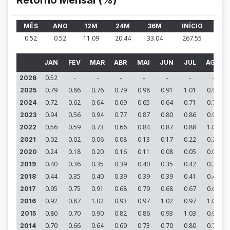
Retorno Mensal (%)
MÊS
ANO
12M
24M
36M
INÍCIO
0.52
0.52
11.09
20.44
33.04
267.55
JAN
FEV
MAR
ABR
MAI
JUN
JUL
AGO
0.52
-
-
-
-
-
-
-
2026
0.79
0.86
0.76
0.79
0.98
0.91
1.01
0.95
2025
0.72
0.62
0.64
0.69
0.65
0.64
0.71
0.71
2024
0.94
0.56
0.94
0.77
0.87
0.80
0.86
0.91
2023
0.56
0.59
0.73
0.66
0.84
0.87
0.88
1.01
2022
0.02
0.02
0.06
0.08
0.13
0.17
0.22
0.28
2021
0.24
0.18
0.20
0.16
0.11
0.08
0.05
0.03
2020
0.40
0.36
0.35
0.39
0.40
0.35
0.42
0.36
2019
0.44
0.35
0.40
0.39
0.39
0.39
0.41
0.43
2018
0.95
0.75
0.91
0.68
0.79
0.68
0.67
0.66
2017
0.92
0.87
1.02
0.93
0.97
1.02
0.97
1.07
2016
0.80
0.70
0.90
0.82
0.86
0.93
1.03
0.97
2015
0.70
0.66
0.64
0.69
0.73
0.70
0.80
0.73
2014