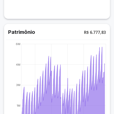
Patrimônio
R$ 6.777,83
6M
4M
3M
1M