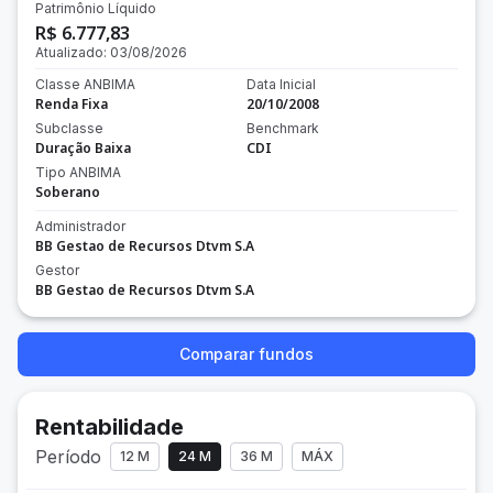
Patrimônio Líquido
R$ 6.777,83
Atualizado:
03/08/2026
Classe ANBIMA
Data Inicial
Renda Fixa
20/10/2008
Subclasse
Benchmark
Duração Baixa
CDI
Tipo ANBIMA
Soberano
Administrador
BB Gestao de Recursos Dtvm S.A
Gestor
BB Gestao de Recursos Dtvm S.A
Comparar fundos
Rentabilidade
Período
12 M
24 M
36 M
MÁX