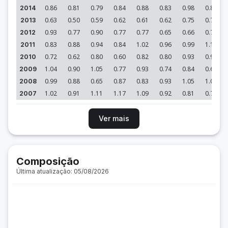
0.86
0.81
0.79
0.84
0.88
0.83
0.98
0.89
2014
0.63
0.50
0.59
0.62
0.61
0.62
0.75
0.72
2013
0.93
0.77
0.90
0.77
0.77
0.65
0.66
0.70
2012
0.83
0.88
0.94
0.84
1.02
0.96
0.99
1.18
2011
0.72
0.62
0.80
0.60
0.82
0.80
0.93
0.93
2010
1.04
0.90
1.05
0.77
0.93
0.74
0.84
0.63
2009
0.99
0.88
0.65
0.87
0.83
0.93
1.05
1.00
2008
1.02
0.91
1.11
1.17
1.09
0.92
0.81
0.71
2007
Ver mais
Composição
Última atualização: 05/08/2026