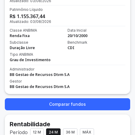
Atualizado:
03/08/2026
Patrimônio Líquido
R$ 1.155.367,44
Atualizado:
03/08/2026
Classe ANBIMA
Data Inicial
Renda Fixa
20/10/2000
Subclasse
Benchmark
Duração Livre
CDI
Tipo ANBIMA
Grau de Investimento
Administrador
BB Gestao de Recursos Dtvm S.A
Gestor
BB Gestao de Recursos Dtvm S.A
Comparar fundos
Rentabilidade
Período
12 M
24 M
36 M
MÁX