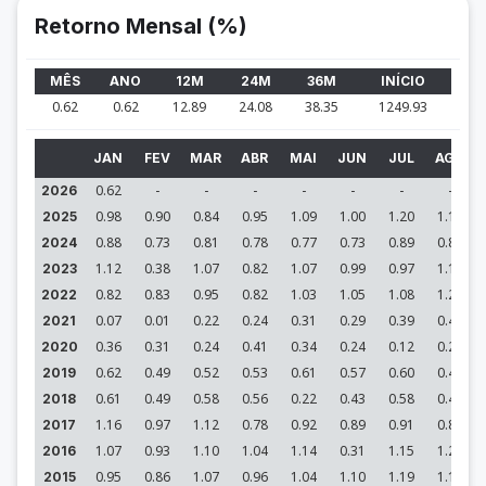
Retorno Mensal (%)
MÊS
ANO
12M
24M
36M
INÍCIO
0.62
0.62
12.89
24.08
38.35
1249.93
JAN
FEV
MAR
ABR
MAI
JUN
JUL
AGO
0.62
-
-
-
-
-
-
-
2026
0.98
0.90
0.84
0.95
1.09
1.00
1.20
1.13
2025
0.88
0.73
0.81
0.78
0.77
0.73
0.89
0.83
2024
1.12
0.38
1.07
0.82
1.07
0.99
0.97
1.12
2023
0.82
0.83
0.95
0.82
1.03
1.05
1.08
1.22
2022
0.07
0.01
0.22
0.24
0.31
0.29
0.39
0.42
2021
0.36
0.31
0.24
0.41
0.34
0.24
0.12
0.25
2020
0.62
0.49
0.52
0.53
0.61
0.57
0.60
0.49
2019
0.61
0.49
0.58
0.56
0.22
0.43
0.58
0.47
2018
1.16
0.97
1.12
0.78
0.92
0.89
0.91
0.80
2017
1.07
0.93
1.10
1.04
1.14
0.31
1.15
1.28
2016
0.95
0.86
1.07
0.96
1.04
1.10
1.19
1.13
2015