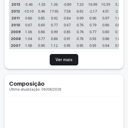
-5.46
-1.03
1.36
-0.89
7.20
16.99
10.39
3.33
2013
-10.10
0.48
17.65
7.58
6.92
-2.17
4.01
-2.78
2012
0.86
0.85
0.92
0.84
0.99
0.96
0.97
1.08
2011
0.67
0.60
0.77
0.67
0.76
0.79
0.86
0.89
2010
1.06
0.86
0.99
0.85
0.78
0.77
0.80
0.70
2009
1.04
0.77
0.86
0.91
0.78
0.93
0.88
1.08
2008
1.08
0.90
1.12
0.95
0.95
0.93
0.94
0.98
2007
Ver mais
Composição
Última atualização: 06/08/2026