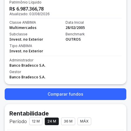
Patrimônio Líquido
R$ 6.987.366,78
Atualizado:
03/08/2026
Classe ANBIMA
Data Inicial
Multimercados
28/02/2005
Subclasse
Benchmark
Invest. no Exterior
OUTROS
Tipo ANBIMA
Invest. no Exterior
Administrador
Banco Bradesco S.A.
Gestor
Banco Bradesco S.A.
Comparar fundos
Rentabilidade
Período
12 M
24 M
36 M
MÁX