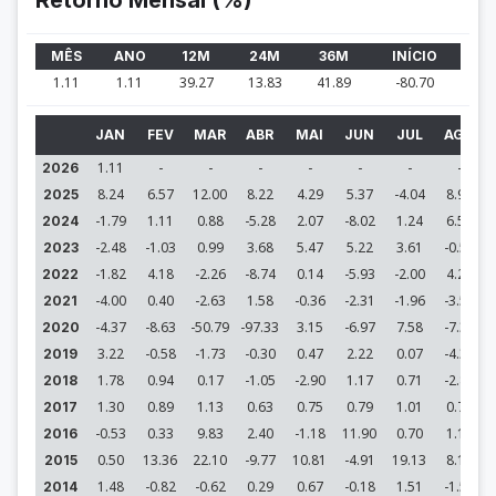
Retorno Mensal (%)
MÊS
ANO
12M
24M
36M
INÍCIO
1.11
1.11
39.27
13.83
41.89
-80.70
JAN
FEV
MAR
ABR
MAI
JUN
JUL
AGO
1.11
-
-
-
-
-
-
-
2026
8.24
6.57
12.00
8.22
4.29
5.37
-4.04
8.93
2025
-1.79
1.11
0.88
-5.28
2.07
-8.02
1.24
6.57
2024
-2.48
-1.03
0.99
3.68
5.47
5.22
3.61
-0.50
2023
-1.82
4.18
-2.26
-8.74
0.14
-5.93
-2.00
4.23
2022
-4.00
0.40
-2.63
1.58
-0.36
-2.31
-1.96
-3.55
2021
-4.37
-8.63
-50.79
-97.33
3.15
-6.97
7.58
-7.36
2020
3.22
-0.58
-1.73
-0.30
0.47
2.22
0.07
-4.35
2019
1.78
0.94
0.17
-1.05
-2.90
1.17
0.71
-2.88
2018
1.30
0.89
1.13
0.63
0.75
0.79
1.01
0.74
2017
-0.53
0.33
9.83
2.40
-1.18
11.90
0.70
1.17
2016
0.50
13.36
22.10
-9.77
10.81
-4.91
19.13
8.16
2015
1.48
-0.82
-0.62
0.29
0.67
-0.18
1.51
-1.51
2014