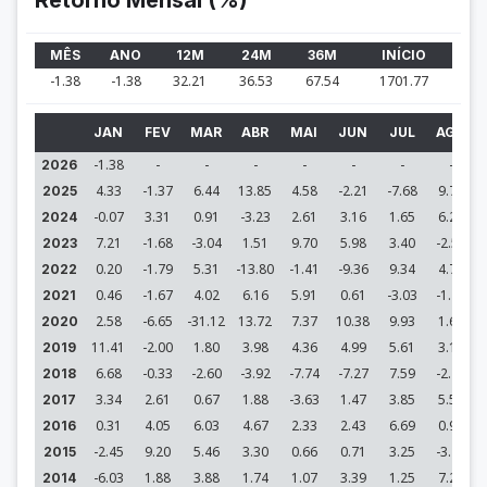
Retorno Mensal (%)
MÊS
ANO
12M
24M
36M
INÍCIO
-1.38
-1.38
32.21
36.53
67.54
1701.77
JAN
FEV
MAR
ABR
MAI
JUN
JUL
AGO
-1.38
-
-
-
-
-
-
-
2026
4.33
-1.37
6.44
13.85
4.58
-2.21
-7.68
9.71
2025
-0.07
3.31
0.91
-3.23
2.61
3.16
1.65
6.29
2024
7.21
-1.68
-3.04
1.51
9.70
5.98
3.40
-2.54
2023
0.20
-1.79
5.31
-13.80
-1.41
-9.36
9.34
4.71
2022
0.46
-1.67
4.02
6.16
5.91
0.61
-3.03
-1.72
2021
2.58
-6.65
-31.12
13.72
7.37
10.38
9.93
1.67
2020
11.41
-2.00
1.80
3.98
4.36
4.99
5.61
3.12
2019
6.68
-0.33
-2.60
-3.92
-7.74
-7.27
7.59
-2.27
2018
3.34
2.61
0.67
1.88
-3.63
1.47
3.85
5.52
2017
0.31
4.05
6.03
4.67
2.33
2.43
6.69
0.96
2016
-2.45
9.20
5.46
3.30
0.66
0.71
3.25
-3.42
2015
-6.03
1.88
3.88
1.74
1.07
3.39
1.25
7.25
2014