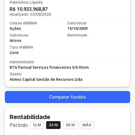
Patrimônio Líquido
R$ 10.933.968,87
Atualizado:
03/08/2026
Classe ANBIMA
Data Inicial
Ações
15/10/2009
Subclasse
Benchmark
Ativos
Tipo ANBIMA
Livre
Administrador
BTG Pactual Serviços Financeiros S/A Dtvm
Gestor
Atmos Capital Gestão de Recursos Ltda
Comparar fundos
Rentabilidade
Período
12 M
24 M
36 M
MÁX