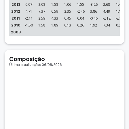
0.07
2.08
1.58
1.06
1.55
-3.26
2.68
1.46
2013
4.71
7.37
0.59
2.35
-2.46
3.86
4.49
1.12
2012
-2.11
2.59
4.33
0.45
0.04
-0.46
-2.12
-2.59
2011
-1.50
1.58
1.89
0.13
0.26
1.92
7.34
0.28
2010
2009
Composição
Última atualização: 06/08/2026