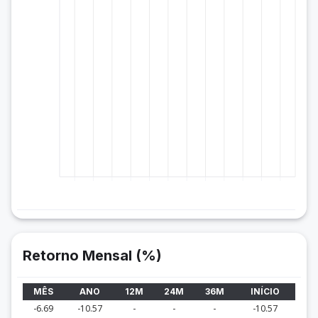
Retorno Mensal (%)
MÊS
ANO
12M
24M
36M
INÍCIO
-6.69
-10.57
-
-
-
-10.57