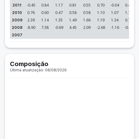
-0.45
0.84
1.17
0.81
0.55
0.70
-0.04
0.49
2011
0.76
0.60
0.47
0.58
0.58
1.10
1.07
1.74
2010
2.39
1.14
1.35
1.49
1.66
1.19
1.34
0.72
2009
-8.90
7.38
-0.69
4.45
2.09
-2.68
-1.16
-0.01
2008
2007
Composição
Última atualização: 08/08/2026