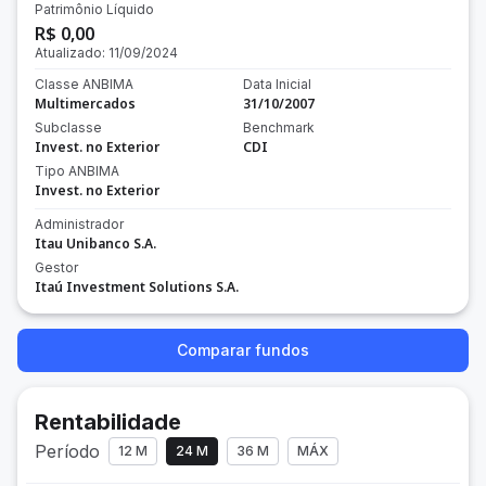
Patrimônio Líquido
R$ 0,00
Atualizado:
11/09/2024
Classe ANBIMA
Data Inicial
Multimercados
31/10/2007
Subclasse
Benchmark
Invest. no Exterior
CDI
Tipo ANBIMA
Invest. no Exterior
Administrador
Itau Unibanco S.A.
Gestor
Itaú Investment Solutions S.A.
Comparar fundos
Rentabilidade
Período
12 M
24 M
36 M
MÁX