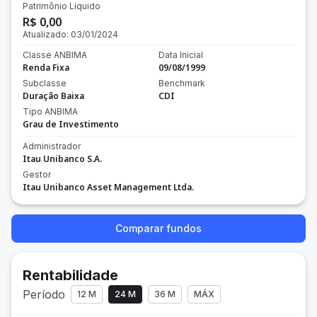
Patrimônio Líquido
R$ 0,00
Atualizado:
03/01/2024
Classe ANBIMA
Data Inicial
Renda Fixa
09/08/1999
Subclasse
Benchmark
Duração Baixa
CDI
Tipo ANBIMA
Grau de Investimento
Administrador
Itau Unibanco S.A.
Gestor
Itau Unibanco Asset Management Ltda.
Comparar fundos
Rentabilidade
Período
12 M
24 M
36 M
MÁX