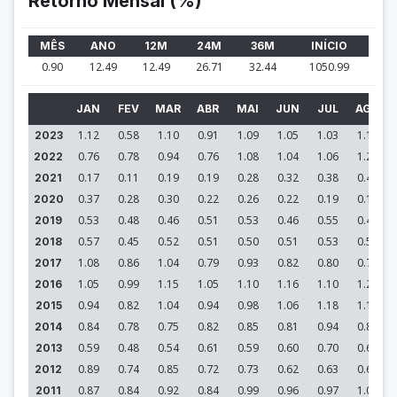
Retorno Mensal (%)
MÊS
ANO
12M
24M
36M
INÍCIO
0.90
12.49
12.49
26.71
32.44
1050.99
JAN
FEV
MAR
ABR
MAI
JUN
JUL
AGO
1.12
0.58
1.10
0.91
1.09
1.05
1.03
1.14
2023
0.76
0.78
0.94
0.76
1.08
1.04
1.06
1.20
2022
0.17
0.11
0.19
0.19
0.28
0.32
0.38
0.45
2021
0.37
0.28
0.30
0.22
0.26
0.22
0.19
0.15
2020
0.53
0.48
0.46
0.51
0.53
0.46
0.55
0.49
2019
0.57
0.45
0.52
0.51
0.50
0.51
0.53
0.55
2018
1.08
0.86
1.04
0.79
0.93
0.82
0.80
0.79
2017
1.05
0.99
1.15
1.05
1.10
1.16
1.10
1.21
2016
0.94
0.82
1.04
0.94
0.98
1.06
1.18
1.11
2015
0.84
0.78
0.75
0.82
0.85
0.81
0.94
0.86
2014
0.59
0.48
0.54
0.61
0.59
0.60
0.70
0.68
2013
0.89
0.74
0.85
0.72
0.73
0.62
0.63
0.68
2012
0.87
0.84
0.92
0.84
0.99
0.96
0.97
1.07
2011