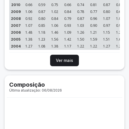
0.66
0.59
0.75
0.66
0.74
0.81
0.87
0.89
2010
1.06
0.87
1.02
0.84
0.78
0.77
0.80
0.69
2009
0.92
0.80
0.84
0.79
0.87
0.96
1.07
1.02
2008
1.07
0.85
1.06
0.93
1.03
0.90
0.97
0.98
2007
1.48
1.18
1.46
1.09
1.26
1.21
1.15
1.28
2006
1.38
1.23
1.56
1.42
1.50
1.59
1.51
1.65
2005
1.27
1.08
1.38
1.17
1.22
1.22
1.27
1.28
2004
Ver mais
Composição
Última atualização: 06/08/2026