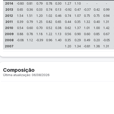
-0.80
0.81
0.79
0.78
0.30
1.27
1.10
-
-
-
2014
0.65
0.36
0.33
0.74
0.13
-0.92
0.47
-0.37
0.42
0.99
2013
1.54
1.51
1.20
1.02
0.46
0.74
1.07
0.75
0.75
0.94
2012
0.39
0.79
1.25
0.82
0.65
0.44
0.35
1.32
0.40
1.31
2011
0.54
0.60
0.70
0.52
0.38
0.62
1.37
1.01
1.00
1.42
2010
0.88
0.78
1.18
1.22
1.13
0.56
0.90
0.60
0.85
0.67
2009
-0.08
1.12
-0.39
0.96
1.40
0.35
0.29
0.49
0.20
-0.05
2008
1.20
1.34
-0.81
1.38
1.31
2007
Composição
Última atualização: 06/08/2026