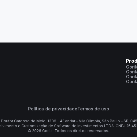
Pro
Gori
Gori
Gori
Gori
Política de privacidade
Termos de uso
 Doutor Cardoso de Melo, 1336 – 4º andar – Vila Olímpia, São Paulo – SP, 0
olvimento e Customização de Software de Investimentos LTDA. CNPJ 25.4
©
2026
Gorila. Todos os direitos reservados.