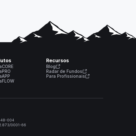
dutos
Recursos
laCORE
Blog
laPRO
Radar de Fundos
laAPP
Para Profissionais
laFLOW
4548-004
52.873/0001-66