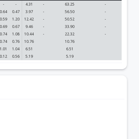
-
-
4.31
-
63.25
-
0.64
0.47
3.97
-
56.50
-
0.59
1.20
12.42
-
50.52
-
0.69
0.67
9.46
-
33.90
-
0.74
1.08
10.44
-
22.32
-
0.74
0.76
10.76
10.76
1.01
1.04
6.51
6.51
0.12
0.56
5.19
5.19