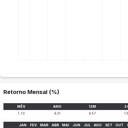
Retorno Mensal (%)
MÊS
ANO
12M
2
1.10
4.31
6.57
13
JAN
FEV
MAR
ABR
MAI
JUN
JUL
AGO
SET
OUT