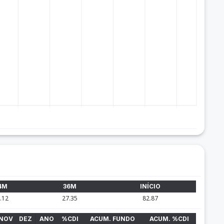
4M
36M
INÍCIO
.12
27.35
82.87
NOV
DEZ
ANO
%CDI
ACUM. FUNDO
ACUM. %CDI