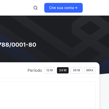
Crie sua conta
.788/0001-80
Período
12 M
24 M
36 M
MÁX