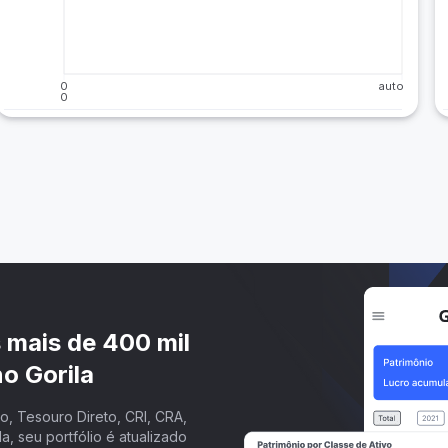
0
auto
0
s mais de 400 mil
o Gorila
, Tesouro Direto, CRI, CRA,
a, seu portfólio é atualizado