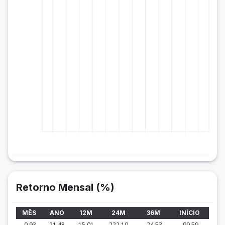
Retorno Mensal (%)
MÊS
ANO
12M
24M
36M
INÍCIO
-0.93
21.48
15.01
222.10
-24.53
-99.59