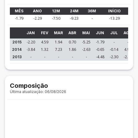
MÊS
ANO
12M
24M
36M
INÍCIO
-1.79
-2.29
-7.50
-9.23
-
-13.29
JAN
FEV
MAR
ABR
MAI
JUN
JUL
AGO
-2.20
4.59
1.94
0.70
-5.25
-1.79
-
-
2015
-3.84
1.32
7.23
1.86
-2.63
-0.65
-0.14
4.93
2014
-
-
-
-
-
-4.48
-2.30
-2.16
2013
Composição
Última atualização: 06/08/2026