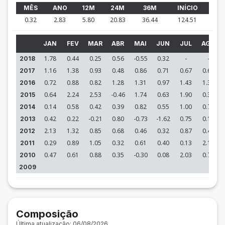
MÊS
ANO
12M
24M
36M
INÍCIO
0.32
2.83
5.80
20.83
36.44
124.51
JAN
FEV
MAR
ABR
MAI
JUN
JUL
AGO
1.78
0.44
0.25
0.56
-0.55
0.32
-
-
2018
1.16
1.38
0.93
0.48
0.86
0.71
0.67
0.67
2017
0.72
0.88
0.82
1.28
1.31
0.97
1.43
1.33
2016
0.64
2.24
2.53
-0.46
1.74
0.63
1.90
0.37
2015
0.14
0.58
0.42
0.39
0.82
0.55
1.00
0.77
2014
0.42
0.22
-0.21
0.80
-0.73
-1.62
0.75
0.14
2013
2.13
1.32
0.85
0.68
0.46
0.32
0.87
0.45
2012
0.29
0.89
1.05
0.32
0.61
0.40
0.13
2.17
2011
0.47
0.61
0.88
0.35
-0.30
0.08
2.03
0.70
2010
2009
Composição
Última atualização: 06/08/2026