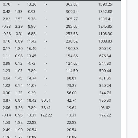
0.70
-
13.26
-
363.85
1590.25
0.48
1.33
0.93
-
309.54
1352.88
2.82
2.53
5.38
-
305.77
1336.41
-0.33
2.29
8.90
-
285.05
1245.85
-0.38
-0.31
6.88
-
253.58
1108.30
0.10
0.89
11.43
-
230.82
1008.83
0.17
1.80
16.49
-
196.89
860.53
1.11
0.98
13.45
-
154.86
676.84
0.99
0.13
4.73
-
124.65
544.80
1.23
1.03
7.89
-
114.50
500.44
0.64
1.45
14.74
-
98.81
431.86
1.32
0.14
11.07
-
73.27
320.24
0.30
1.23
9.29
-
56.00
244.76
0.87
0.84
18.42
80.51
42.74
186.80
2.06
3.26
7.89
38.41
19.64
95.62
-0.14
0.98
13.31
122.22
13.31
122.22
1.53
1.82
22.88
22.88
2.49
1.90
20.54
20.54
1.76
1.73
10.89
10.89