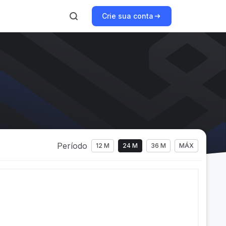
Crie sua conta
Período
12 M
24 M
36 M
MÁX