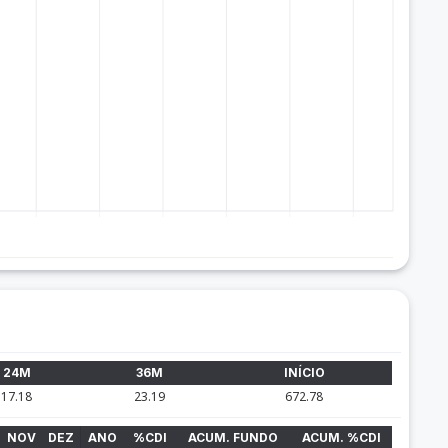
24M
36M
INÍCIO
17.18
23.19
672.78
NOV
DEZ
ANO
%CDI
ACUM. FUNDO
ACUM. %CDI