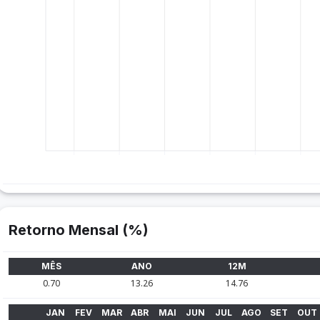
Retorno Mensal (%)
MÊS
ANO
12M
0.70
13.26
14.76
JAN
FEV
MAR
ABR
MAI
JUN
JUL
AGO
SET
OUT