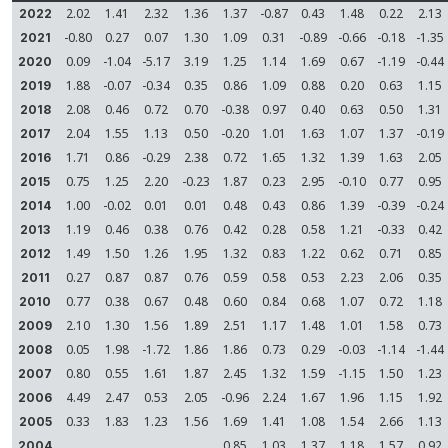
2.02
1.41
2.32
1.36
1.37
-0.87
0.43
1.48
0.22
2.13
2022
-0.80
0.27
0.07
1.30
1.09
0.31
-0.89
-0.66
-0.18
-1.35
2021
0.09
-1.04
-5.17
3.19
1.25
1.14
1.69
0.67
-1.19
-0.44
2020
1.88
-0.07
-0.34
0.35
0.86
1.09
0.88
0.20
0.63
1.15
2019
2.08
0.46
0.72
0.70
-0.38
0.97
0.40
0.63
0.50
1.31
2018
2.04
1.55
1.13
0.50
-0.20
1.01
1.63
1.07
1.37
-0.19
2017
1.71
0.86
-0.29
2.38
0.72
1.65
1.32
1.39
1.63
2.05
2016
0.75
1.25
2.20
-0.23
1.87
0.23
2.95
-0.10
0.77
0.95
2015
1.00
-0.02
0.01
0.01
0.48
0.43
0.86
1.39
-0.39
-0.24
2014
1.19
0.46
0.38
0.76
0.42
0.28
0.58
1.21
-0.33
0.42
2013
1.49
1.50
1.26
1.95
1.32
0.83
1.22
0.62
0.71
0.85
2012
0.27
0.87
0.87
0.76
0.59
0.58
0.53
2.23
2.06
0.35
2011
0.77
0.38
0.67
0.48
0.60
0.84
0.68
1.07
0.72
1.18
2010
2.10
1.30
1.56
1.89
2.51
1.17
1.48
1.01
1.58
0.73
2009
0.05
1.98
-1.72
1.86
1.86
0.73
0.29
-0.03
-1.14
-1.44
2008
0.80
0.55
1.61
1.87
2.45
1.32
1.59
-1.15
1.50
1.23
2007
4.49
2.47
0.53
2.05
-0.96
2.24
1.67
1.96
1.15
1.92
2006
0.33
1.83
1.23
1.56
1.69
1.41
1.08
1.54
2.66
1.13
2005
0.85
1.03
1.37
1.18
1.57
0.92
2004