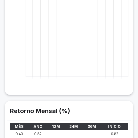
Retorno Mensal (%)
MÊS
ANO
12M
24M
36M
INÍCIO
0.40
0.82
-
-
-
0.82