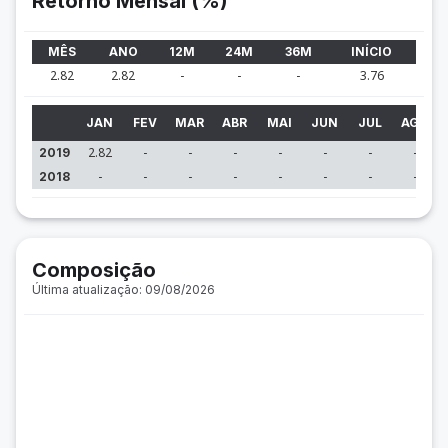
Retorno Mensal (%)
MÊS
ANO
12M
24M
36M
INÍCIO
2.82
2.82
-
-
-
3.76
JAN
FEV
MAR
ABR
MAI
JUN
JUL
AGO
2.82
-
-
-
-
-
-
-
2019
-
-
-
-
-
-
-
-
2018
Composição
Última atualização: 09/08/2026