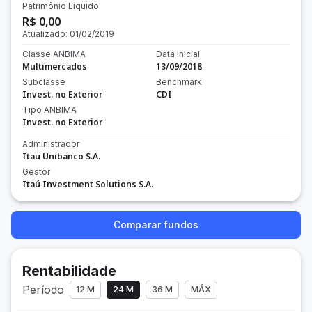
Patrimônio Líquido
R$ 0,00
Atualizado:
01/02/2019
Classe ANBIMA
Data Inicial
Multimercados
13/09/2018
Subclasse
Benchmark
Invest. no Exterior
CDI
Tipo ANBIMA
Invest. no Exterior
Administrador
Itau Unibanco S.A.
Gestor
Itaú Investment Solutions S.A.
Comparar fundos
Rentabilidade
Período
12 M
24 M
36 M
MÁX