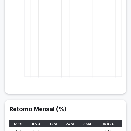
Retorno Mensal (%)
MÊS
ANO
12M
24M
36M
INÍCIO
0.78
3.23
7.22
-
-
9.00