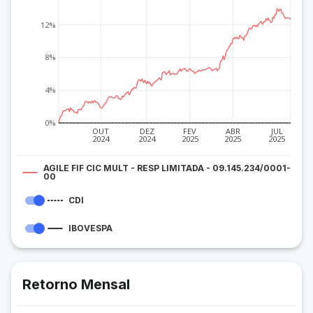
12%
8%
4%
0%
OUT
DEZ
FEV
ABR
JUL
2024
2024
2025
2025
2025
AGILE FIF CIC MULT - RESP LIMITADA - 09.145.234/0001-
00
CDI
IBOVESPA
Retorno Mensal