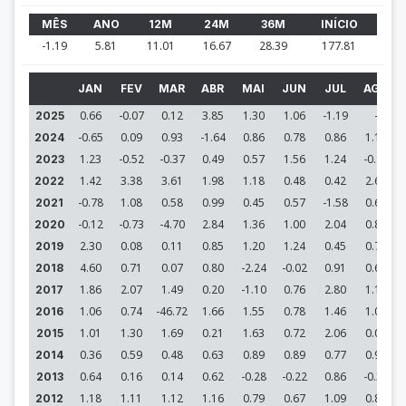
MÊS
ANO
12M
24M
36M
INÍCIO
-1.19
5.81
11.01
16.67
28.39
177.81
JAN
FEV
MAR
ABR
MAI
JUN
JUL
AGO
0.66
-0.07
0.12
3.85
1.30
1.06
-1.19
-
2025
-0.65
0.09
0.93
-1.64
0.86
0.78
0.86
1.13
2024
1.23
-0.52
-0.37
0.49
0.57
1.56
1.24
-0.17
2023
1.42
3.38
3.61
1.98
1.18
0.48
0.42
2.68
2022
-0.78
1.08
0.58
0.99
0.45
0.57
-1.58
0.65
2021
-0.12
-0.73
-4.70
2.84
1.36
1.00
2.04
0.82
2020
2.30
0.08
0.11
0.85
1.20
1.24
0.45
0.70
2019
4.60
0.71
0.07
0.80
-2.24
-0.02
0.91
0.69
2018
1.86
2.07
1.49
0.20
-1.10
0.76
2.80
1.19
2017
1.06
0.74
-46.72
1.66
1.55
0.78
1.46
1.08
2016
1.01
1.30
1.69
0.21
1.63
0.72
2.06
0.00
2015
0.36
0.59
0.48
0.63
0.89
0.89
0.77
0.92
2014
0.64
0.16
0.14
0.62
-0.28
-0.22
0.86
-0.30
2013
1.18
1.11
1.12
1.16
0.79
0.67
1.09
0.85
2012