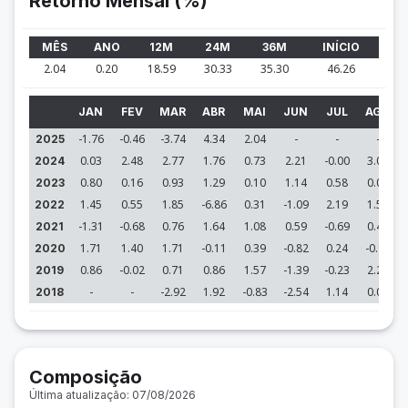
Retorno Mensal (%)
MÊS
ANO
12M
24M
36M
INÍCIO
2.04
0.20
18.59
30.33
35.30
46.26
JAN
FEV
MAR
ABR
MAI
JUN
JUL
AGO
-1.76
-0.46
-3.74
4.34
2.04
-
-
-
2025
0.03
2.48
2.77
1.76
0.73
2.21
-0.00
3.04
2024
0.80
0.16
0.93
1.29
0.10
1.14
0.58
0.04
2023
1.45
0.55
1.85
-6.86
0.31
-1.09
2.19
1.59
2022
-1.31
-0.68
0.76
1.64
1.08
0.59
-0.69
0.46
2021
1.71
1.40
1.71
-0.11
0.39
-0.82
0.24
-0.99
2020
0.86
-0.02
0.71
0.86
1.57
-1.39
-0.23
2.25
2019
-
-
-2.92
1.92
-0.83
-2.54
1.14
0.04
2018
Composição
Última atualização: 07/08/2026