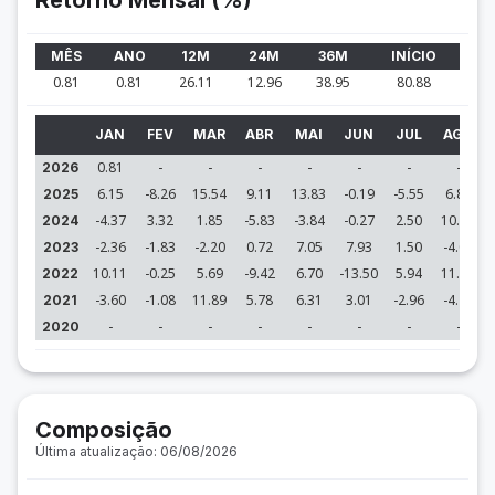
Retorno Mensal (%)
MÊS
ANO
12M
24M
36M
INÍCIO
0.81
0.81
26.11
12.96
38.95
80.88
JAN
FEV
MAR
ABR
MAI
JUN
JUL
AGO
0.81
-
-
-
-
-
-
-
2026
6.15
-8.26
15.54
9.11
13.83
-0.19
-5.55
6.80
2025
-4.37
3.32
1.85
-5.83
-3.84
-0.27
2.50
10.07
2024
-2.36
-1.83
-2.20
0.72
7.05
7.93
1.50
-4.01
2023
10.11
-0.25
5.69
-9.42
6.70
-13.50
5.94
11.13
2022
-3.60
-1.08
11.89
5.78
6.31
3.01
-2.96
-4.76
2021
-
-
-
-
-
-
-
-
2020
Composição
Última atualização: 06/08/2026