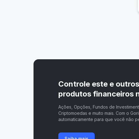
Controle este e outro
produtos financeiros n
Ações, Opções, Fundos de Investimento
Criptomoedas e muito mais. Com o Goril
automaticamente para que você não p
Saiba mais