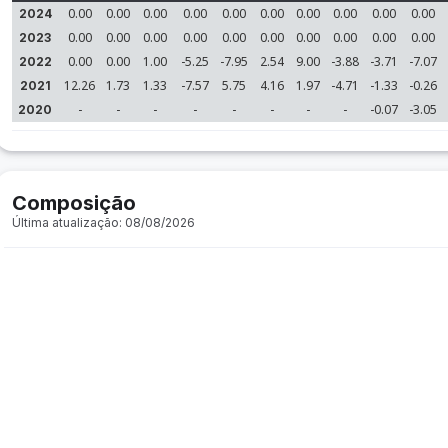
0.00
0.00
0.00
0.00
0.00
0.00
0.00
0.00
0.00
0.00
2024
0.00
0.00
0.00
0.00
0.00
0.00
0.00
0.00
0.00
0.00
2023
0.00
0.00
1.00
-5.25
-7.95
2.54
9.00
-3.88
-3.71
-7.07
2022
12.26
1.73
1.33
-7.57
5.75
4.16
1.97
-4.71
-1.33
-0.26
2021
-
-
-
-
-
-
-
-
-0.07
-3.05
2020
Composição
Última atualização: 08/08/2026