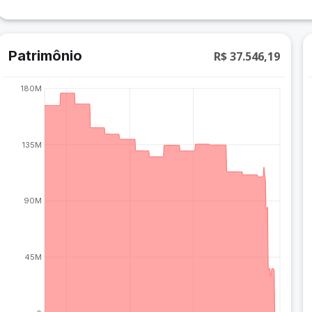
Patrimônio
R$ 37.546,19
180M
135M
90M
45M