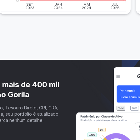
0
SET
JAN
MAI
JUL
2023
2024
2024
2026
s mais de 400 mil
o Gorila
, Tesouro Direto, CRI, CRA,
a, seu portfólio é atualizado
erca nenhum detalhe.