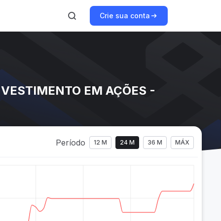
Crie sua conta
NVESTIMENTO EM AÇÕES -
Período
12 M
24 M
36 M
MÁX