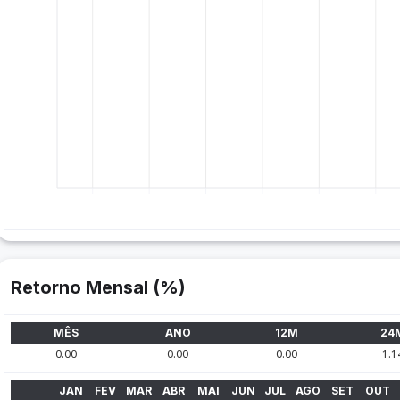
Retorno Mensal (%)
MÊS
ANO
12M
24
0.00
0.00
0.00
1.1
JAN
FEV
MAR
ABR
MAI
JUN
JUL
AGO
SET
OUT