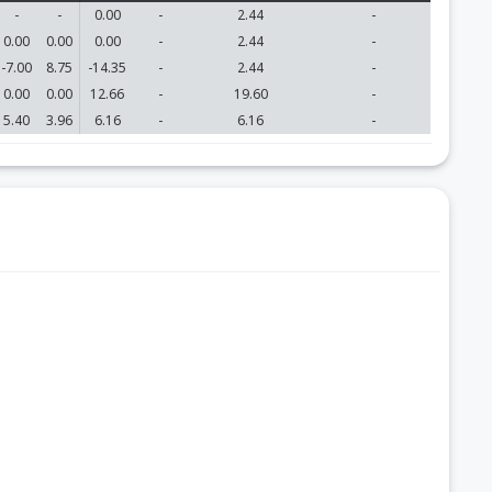
-
-
0.00
-
2.44
-
0.00
0.00
0.00
-
2.44
-
-7.00
8.75
-14.35
-
2.44
-
0.00
0.00
12.66
-
19.60
-
5.40
3.96
6.16
-
6.16
-