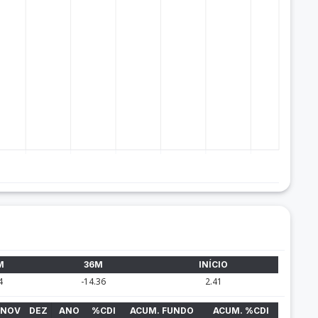
M
36M
INÍCIO
4
-14.36
2.41
NOV
DEZ
ANO
%CDI
ACUM. FUNDO
ACUM. %CDI