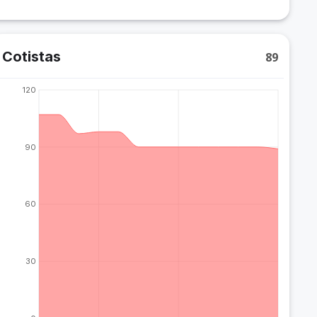
Cotistas
89
120
90
60
30