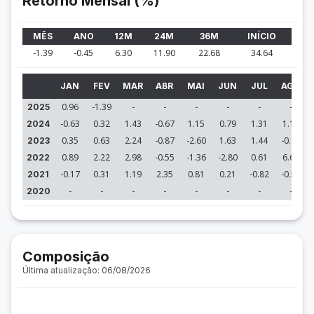
Retorno Mensal (%)
MÊS
ANO
12M
24M
36M
INÍCIO
-1.39
-0.45
6.30
11.90
22.68
34.64
JAN
FEV
MAR
ABR
MAI
JUN
JUL
AGO
0.96
-1.39
-
-
-
-
-
-
2025
-0.63
0.32
1.43
-0.67
1.15
0.79
1.31
1.16
2024
0.35
0.63
2.24
-0.87
-2.60
1.63
1.44
-0.17
2023
0.89
2.22
2.98
-0.55
-1.36
-2.80
0.61
6.64
2022
-0.17
0.31
1.19
2.35
0.81
0.21
-0.82
-0.50
2021
-
-
-
-
-
-
-
-
2020
Composição
Última atualização: 06/08/2026