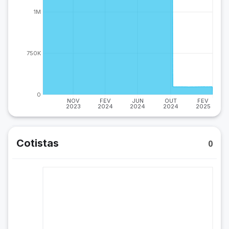
1M
750K
0
NOV
FEV
JUN
OUT
FEV
2023
2024
2024
2024
2025
Cotistas
0