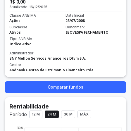
R$ 0,00
Atualizado:
16/12/2025
Classe ANBIMA
Data Inicial
Ações
23/07/2008
Subclasse
Benchmark
Ativos
IBOVESPA FECHAMENTO
Tipo ANBIMA
Índice Ativo
Administrador
BNY Mellon Servicos Financeiros Dtvm S.A.
Gestor
Andbank Gestao de Patrimonio Financeiro Ltda
Comparar fundos
Rentabilidade
Período
12 M
24 M
36 M
MÁX
30%