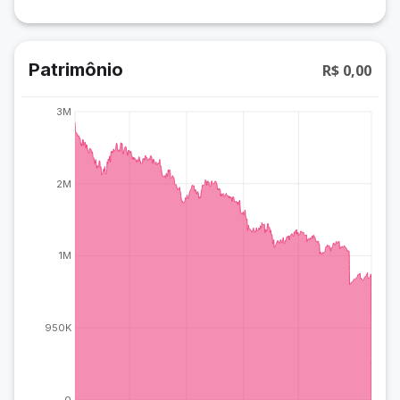
Patrimônio
R$ 0,00
3M
2M
1M
950K
0