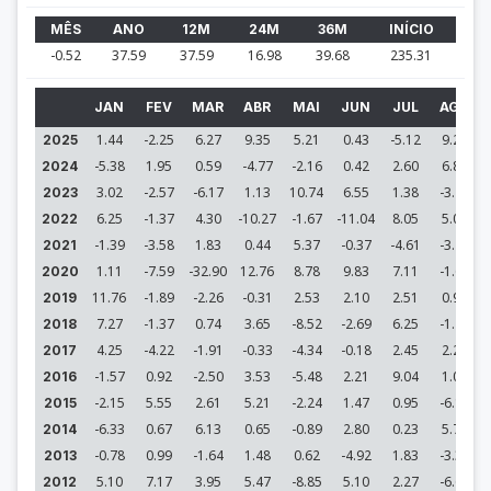
MÊS
ANO
12M
24M
36M
INÍCIO
-0.52
37.59
37.59
16.98
39.68
235.31
JAN
FEV
MAR
ABR
MAI
JUN
JUL
AGO
1.44
-2.25
6.27
9.35
5.21
0.43
-5.12
9.28
2025
-5.38
1.95
0.59
-4.77
-2.16
0.42
2.60
6.89
2024
3.02
-2.57
-6.17
1.13
10.74
6.55
1.38
-3.78
2023
6.25
-1.37
4.30
-10.27
-1.67
-11.04
8.05
5.00
2022
-1.39
-3.58
1.83
0.44
5.37
-0.37
-4.61
-3.48
2021
1.11
-7.59
-32.90
12.76
8.78
9.83
7.11
-1.62
2020
11.76
-1.89
-2.26
-0.31
2.53
2.10
2.51
0.98
2019
7.27
-1.37
0.74
3.65
-8.52
-2.69
6.25
-1.40
2018
4.25
-4.22
-1.91
-0.33
-4.34
-0.18
2.45
2.25
2017
-1.57
0.92
-2.50
3.53
-5.48
2.21
9.04
1.02
2016
-2.15
5.55
2.61
5.21
-2.24
1.47
0.95
-6.15
2015
-6.33
0.67
6.13
0.65
-0.89
2.80
0.23
5.79
2014
-0.78
0.99
-1.64
1.48
0.62
-4.92
1.83
-3.35
2013
5.10
7.17
3.95
5.47
-8.85
5.10
2.27
-6.61
2012