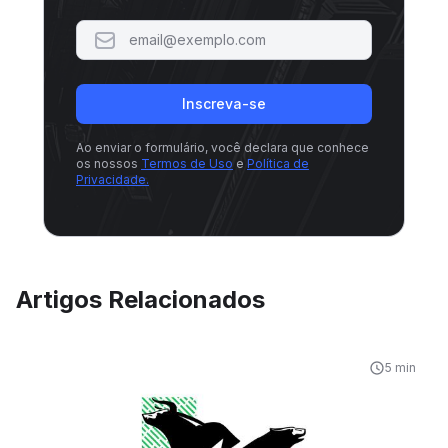
Inscreva-se
Ao enviar o formulário, você declara que conhece
os nossos
Termos de Uso
e
Política de
Privacidade.
Artigos Relacionados
5 min