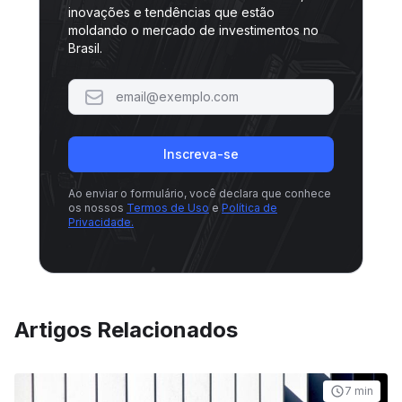
inovações e tendências que estão
moldando o mercado de investimentos no
Brasil.
Inscreva-se
Ao enviar o formulário, você declara que conhece
os nossos
Termos de Uso
e
Política de
Privacidade.
Artigos Relacionados
7 min