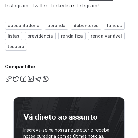
Instagram
,
Twitter
,
Linkedin
e
Telegram
!
aposentadoria
aprenda
debêntures
fundos
listas
previdência
renda fixa
renda variável
tesouro
Compartilhe
Vá direto ao assunto
Inscreva-se na nossa newsletter e receba
nossa curadoria com as últimas notícias,